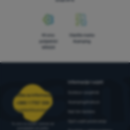
iznad 59 €
Mi smo
Vlastite marke
pobjednici
4camping
WRA24
Informacije i uvjeti
Outdoor savjetnik
Služba za informacije
4camping4nature
+385 1 7757 330
narudzbe@4camping.hr
Naš tim testera
Opći uvjeti poslovanja
Tu smo za savjet i pomoć od
ponedjeljka do petka