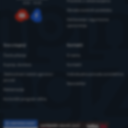
Pravilnik o reklamacijama
8:00 - 15:00
Obrada osobnih podataka
Održavanje i sigurnosna
YouTube
Facebook
upozorenja
Sve o kupnji
Kontakti
Česta pitanja
O nama
Kupnja, dostava
Kontakti
Jednostrani raskid ugovora i
Individualna ponuda za kolektive
povrat
Newsletter
Reklamacije
Korisnički program eXtra
Recenzije