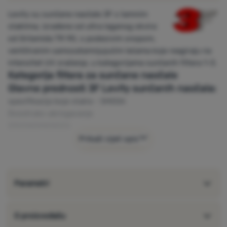
Levity su sunčane naočale 3F s tamnim
staklima, izrađene od ultra laganog okvira
od Grilamida TR 90, s podesivim snopom,
ventiliranim samozatamnjujućim lećama koje reagiraju na
intenzitet UV zračenja, u kategorijama sunčanih filtera 1-3.
Kategorija filtera za sunčane naočale
Glavne prednosti 3F Levity sunčanih naočala:
specifikacija boje stakla - SMEĐA
Dvostruko ubrizgavanje
ERGONOMIKNOZA
GRILAMID TR 90
Prikaži cijeli opis
FOTOKROMNA LEĆA
solarni filter 1-3
UV 400 (UVA, UVB, UVC)
Parametri
O proizvođaču