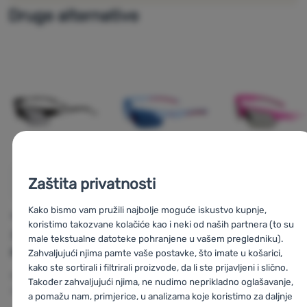
Druge alternative
Zaštita privatnosti
SUNČANE NAOČALE
s
Kako bismo vam pružili najbolje moguće iskustvo kupnje,
3F
Version 18
SPORTSKE NAOČALE
FOTOKROMNE NAOČALE
koristimo takozvane kolačiće kao i neki od naših partnera (to su
3F
3F
male tekstualne datoteke pohranjene u vašem pregledniku).
Kategorija filtera 
Photochromic
Fotochromatic
Zahvaljujući njima pamte vaše postavke, što imate u košarici,
sunce:
S2-3
kako ste sortirali i filtrirali proizvode, da li ste prijavljeni i slično.
Version
Kategorija filtera za
Također zahvaljujući njima, ne nudimo neprikladno oglašavanje,
sunce:
S2-3
Kategorija filtera za
a pomažu nam, primjerice, u analizama koje koristimo za daljnje