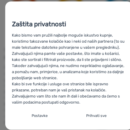
Zaštita privatnosti
Kako bismo vam pružili najbolje moguće iskustvo kupnje,
koristimo takozvane kolačiće kao i neki od naših partnera (to su
male tekstualne datoteke pohranjene u vašem pregledniku).
KARABINER
KARABINER
KARABINER
Zahvaljujući njima pamte vaše postavke, što imate u košarici,
Petzl
Rocha
Petzl
Attache
Singing Rock
kako ste sortirali i filtrirali proizvode, da li ste prijavljeni i slično.
Hector Triple
Također zahvaljujući njima, ne nudimo neprikladno oglašavanje,
Maksimalno
Maksimalno
a pomažu nam, primjerice, u analizama koje koristimo za daljnje
otvaranje (Open
otvaranje (Open
s
Maksimalno
poboljšanje web stranice.
gate):
20 mm
gate):
23 mm
otvaranje (Open
Kako bi sve funkcije i usluge ove stranice bile ispravno
Uzdužna čvrstoća:
Uzdužna čvrstoća:
gate):
26 mm
prikazane, potreban nam je vaš pristanak na kolačiće.
20 kN
21 kN
Uzdužna čvrstoća
Zahvaljujemo vam što ste nam ih dali i obećavamo da ćemo s
Poprečna čvrstoća:
7
Poprečna čvrstoća:
7
30 kN
vašim podacima postupati odgovorno.
kN
kN
Poprečna čvrstoć
Čvrstoća s
Čvrstoća s
9 kN
Postavljanje suglasnosti s kategorijama
Postavke
Prihvati sve
otvorenim zasunom:
otvorenim zasunom:
Čvrstoća s
kolačića
6 kN
6 kN
otvorenim zasun
8 kN