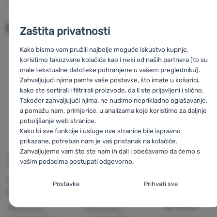
Prikaži liniju proizvoda
Druge alternative
Zaštita privatnosti
Kako bismo vam pružili najbolje moguće iskustvo kupnje,
koristimo takozvane kolačiće kao i neki od naših partnera (to su
-20
%
male tekstualne datoteke pohranjene u vašem pregledniku).
Zahvaljujući njima pamte vaše postavke, što imate u košarici,
kako ste sortirali i filtrirali proizvode, da li ste prijavljeni i slično.
Također zahvaljujući njima, ne nudimo neprikladno oglašavanje,
a pomažu nam, primjerice, u analizama koje koristimo za daljnje
poboljšanje web stranice.
Kako bi sve funkcije i usluge ove stranice bile ispravno
prikazane, potreban nam je vaš pristanak na kolačiće.
Zahvaljujemo vam što ste nam ih dali i obećavamo da ćemo s
KARABINER ZA
KARABINER ZA
KARABINER ZA
vašim podacima postupati odgovorno.
PENJANJE
PENJANJE
PENJANJE
Postavljanje suglasnosti s kategorijama
Singing Rock
Singing Rock
Camp
Dyon
s
Postavke
Prihvati sve
kolačića
Colt 16 Mix
Colt Wire dyn.
Mixed Express
Ks 18 Cm
Maksimalno
Maksimalno
Neophodno
Neophodno
-
Naša web stranica ne bi ispravno funkcionirala