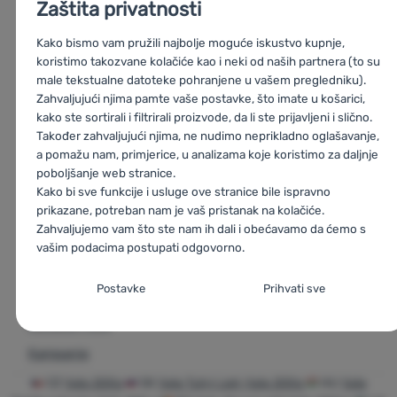
Zaštita privatnosti
Kocke za potpalu Yate
Kako bismo vam pružili najbolje moguće iskustvo kupnje,
Kartuše i plinske boce
koristimo takozvane kolačiće kao i neki od naših partnera (to su
male tekstualne datoteke pohranjene u vašem pregledniku).
Kartuše i plinske boce Yate
Zahvaljujući njima pamte vaše postavke, što imate u košarici,
Outdoor kuhala
kako ste sortirali i filtrirali proizvode, da li ste prijavljeni i slično.
Također zahvaljujući njima, ne nudimo neprikladno oglašavanje,
Outdoor kuhala Yate
a pomažu nam, primjerice, u analizama koje koristimo za daljnje
Kuhanje i hrana
poboljšanje web stranice.
Kako bi sve funkcije i usluge ove stranice bile ispravno
Kuhanje i hrana Yate
prikazane, potreban nam je vaš pristanak na kolačiće.
Zahvaljujemo vam što ste nam ih dali i obećavamo da ćemo s
Oprema
vašim podacima postupati odgovorno.
Oprema - Yate
Postavljanje suglasnosti s kategorijama
Postavke
Prihvati sve
Outdoor
kolačića
Outdoor Yate
Neophodno
Neophodno
-
Naša web stranica ne bi ispravno funkcionirala
Kampanje
bez potrebnih kolačića.
.
UVIJEK AKTIVAN
CZ
Yate 200g
SK
Yate Tuhý Lieh Yate 200g
HU
Yate