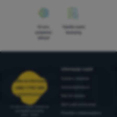
Mi smo
Vlastite marke
pobjednici
4camping
WRA24
Informacije i uvjeti
Outdoor savjetnik
Služba za informacije
4camping4nature
+385 1 7757 330
narudzbe@4camping.hr
Naš tim testera
Opći uvjeti poslovanja
Tu smo za savjet i pomoć od
ponedjeljka do petka
Pravilnik o reklamacijama
8:00 - 15:00