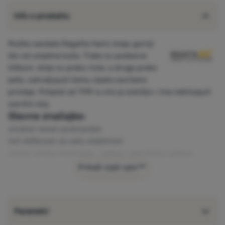
Info o produktu
Muške sandale Regatta Haris imaju gornji
dio od umjetne kože. Trake su podesive
čičkom, dvije su preko rista, a druga preko
pete, zahvaljujući čemu cipela savršeno
pristaje. Potplat od TPR-a vrlo je izdržljiv i ima neklizajući
završni sloj.
Glavne značajke:
stražnji remen podstavljen
rist oblikovan za veću stabilnost
uložak od Eva materijala - mekan i amortizira udarce
ne upija vodu
Prikaži cijeli opis
Tablica veličina cipela za regatu
Kako odabrati pravu veličinu cipela
Parametri