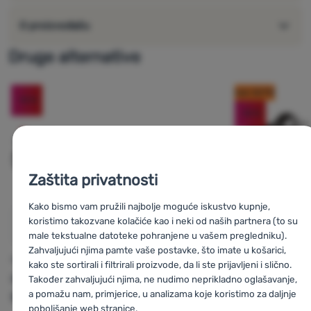
O proizvođaču
Druge alternative
kod: OUT10
-10
%
-15
%
Zaštita privatnosti
Kako bismo vam pružili najbolje moguće iskustvo kupnje,
koristimo takozvane kolačiće kao i neki od naših partnera (to su
male tekstualne datoteke pohranjene u vašem pregledniku).
SANDALE
Zahvaljujući njima pamte vaše postavke, što imate u košarici,
s
Gumbies
Trac
MUŠKE SANDALE
MUŠKE SANDALE
kako ste sortirali i filtrirali proizvode, da li ste prijavljeni i slično.
Regatta
Blaze
Hannah
Garnet
Black
Također zahvaljujući njima, ne nudimo neprikladno oglašavanje,
a pomažu nam, primjerice, u analizama koje koristimo za daljnje
Sandal
M
Gornji:
Reciklirane
poboljšanje web stranice.