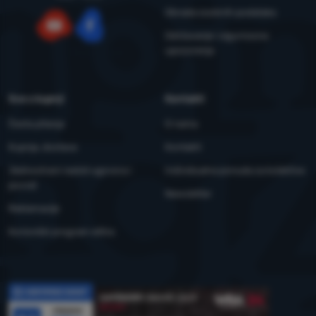
Obrada osobnih podataka
Održavanje i sigurnosna
YouTube
Facebook
upozorenja
Sve o kupnji
Kontakti
Česta pitanja
O nama
Kupnja, dostava
Kontakti
Jednostrani raskid ugovora i
Individualna ponuda za kolektive
povrat
Newsletter
Reklamacije
Korisnički program eXtra
Recenzije