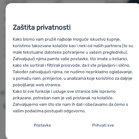
Gerber
Flatiro
SKLOPIVI NOŽ
NOŽ
s
Leatherman
Leatherman
Folding Cleav
Skeletool KBX
Skeletool KB
G10
Zaštita privatnosti
Dužina oštrice:
6,6
Dužina oštrice:
6,6
Dužina oštrice:
9,
cm
cm
cm
Kako bismo vam pružili najbolje moguće iskustvo kupnje,
Materijal oštrice:
Materijal oštrice:
Materijal oštrice:
koristimo takozvane kolačiće kao i neki od naših partnera (to su
nehrđajući čelik
nehrđajući čelik
nehrđajući čelik
male tekstualne datoteke pohranjene u vašem pregledniku).
420HC
420HC
7Cr17MoV
Zahvaljujući njima pamte vaše postavke, što imate u košarici,
kako ste sortirali i filtrirali proizvode, da li ste prijavljeni i slično.
Također zahvaljujući njima, ne nudimo neprikladno oglašavanje,
55,99
€
55,99
€
58,8
a pomažu nam, primjerice, u analizama koje koristimo za daljnje
Usporediti
Usporediti
Usporediti
poboljšanje web stranice.
Kako bi sve funkcije i usluge ove stranice bile ispravno
prikazane, potreban nam je vaš pristanak na kolačiće.
Usporediti sve alternative
Zahvaljujemo vam što ste nam ih dali i obećavamo da ćemo s
Slični proizvodi se mogu naći u
vašim podacima postupati odgovorno.
Režemo i svijetlimo
Postavljanje suglasnosti s kategorijama
Postavke
Prihvati sve
Outdoor noževi
kolačića
Sklopivi džepni noževi - Opinel