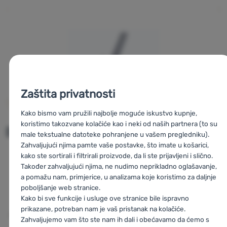
Zaštita privatnosti
Prikaži liniju proizvoda
Kako bismo vam pružili najbolje moguće iskustvo kupnje,
koristimo takozvane kolačiće kao i neki od naših partnera (to su
Druge alternative
male tekstualne datoteke pohranjene u vašem pregledniku).
Zahvaljujući njima pamte vaše postavke, što imate u košarici,
kako ste sortirali i filtrirali proizvode, da li ste prijavljeni i slično.
kod: OUT10
-11
%
Također zahvaljujući njima, ne nudimo neprikladno oglašavanje,
-12
%
a pomažu nam, primjerice, u analizama koje koristimo za daljnje
poboljšanje web stranice.
Kako bi sve funkcije i usluge ove stranice bile ispravno
prikazane, potreban nam je vaš pristanak na kolačiće.
Zahvaljujemo vam što ste nam ih dali i obećavamo da ćemo s