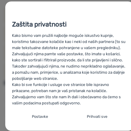
materijal poda: 100% najlon PU 10000 mm H2O
Video
Zaštita privatnosti
Parametri
Kako bismo vam pružili najbolje moguće iskustvo kupnje,
koristimo takozvane kolačiće kao i neki od naših partnera (to su
male tekstualne datoteke pohranjene u vašem pregledniku).
Povezano
1
Zahvaljujući njima pamte vaše postavke, što imate u košarici,
kako ste sortirali i filtrirali proizvode, da li ste prijavljeni i slično.
Također zahvaljujući njima, ne nudimo neprikladno oglašavanje,
O proizvođaču
a pomažu nam, primjerice, u analizama koje koristimo za daljnje
poboljšanje web stranice.
Slični proizvodi se mogu naći u
Kako bi sve funkcije i usluge ove stranice bile ispravno
prikazane, potreban nam je vaš pristanak na kolačiće.
Zahvaljujemo vam što ste nam ih dali i obećavamo da ćemo s
Šatori za 2 osobe
Iglu šatori
vašim podacima postupati odgovorno.
Dvoslojni šatori
Mali šatori
Postavljanje suglasnosti s kategorijama
Postavke
Prihvati sve
kolačića
Spavanje u prirodi
Turistički šatori