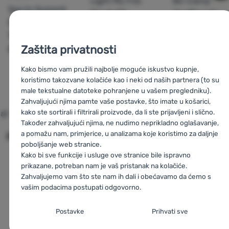
Light My Fire
Bo-Camp
Sea to Summit
Spork Kit
Honfleur 16-d
Camp Kitchen
Titanium
Materijal:
Nehrđaju
Tool Kit 10 Piece
čelik / Plastika
Materijal:
Titan
Zaštita privatnosti
Set
Kako bismo vam pružili najbolje moguće iskustvo kupnje,
koristimo takozvane kolačiće kao i neki od naših partnera (to su
44,99
€
41,9
31,99
€
male tekstualne datoteke pohranjene u vašem pregledniku).
40,99
€
34,1
Usporediti
Usporediti
Usporediti
Zahvaljujući njima pamte vaše postavke, što imate u košarici,
kako ste sortirali i filtrirali proizvode, da li ste prijavljeni i slično.
Također zahvaljujući njima, ne nudimo neprikladno oglašavanje,
Usporediti sve alternative
a pomažu nam, primjerice, u analizama koje koristimo za daljnje
Slični proizvodi se mogu naći u
poboljšanje web stranice.
Plastično outdoor posuđe
Kako bi sve funkcije i usluge ove stranice bile ispravno
prikazane, potreban nam je vaš pristanak na kolačiće.
Spork, putni pribor za jelo
Zahvaljujemo vam što ste nam ih dali i obećavamo da ćemo s
vašim podacima postupati odgovorno.
Spork, putni pribor za jelo MSR
Postavljanje suglasnosti s kategorijama
Dodaci za kuhanje
Postavke
Prihvati sve
kolačića
Dodaci za kuhanje MSR