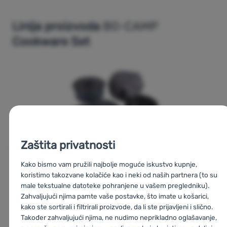
1 × 1,1 l lonac (promjer 7,5 cm, visina 10,5 cm)
1 × tava (promjer 18,5 cm, visina 4,5 cm)
Linija proizvoda
BO-CAMP
1 x tekstilna navlaka za spremanje i jednostavno
Cookware Set
prenošenje seta posuđa
Zaštita privatnosti
Kako bismo vam pružili najbolje moguće iskustvo kupnje,
koristimo takozvane kolačiće kao i neki od naših partnera (to su
male tekstualne datoteke pohranjene u vašem pregledniku).
Zahvaljujući njima pamte vaše postavke, što imate u košarici,
kako ste sortirali i filtrirali proizvode, da li ste prijavljeni i slično.
Također zahvaljujući njima, ne nudimo neprikladno oglašavanje,