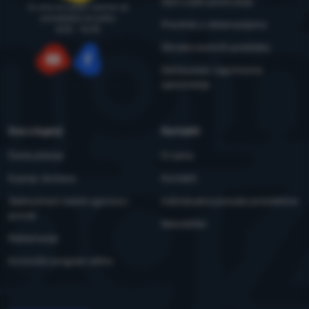
Opći uvjeti poslovanja
Tu smo za savjet i pomoć od
ponedjeljka do petka
Pravilnik o reklamacijama
8:00 - 15:00
Obrada osobnih podataka
Održavanje i sigurnosna
YouTube
Facebook
upozorenja
Sve o kupnji
Kontakti
Česta pitanja
O nama
Kupnja, dostava
Kontakti
Jednostrani raskid ugovora i
Individualna ponuda za kolektive
povrat
Newsletter
Reklamacije
Korisnički program eXtra