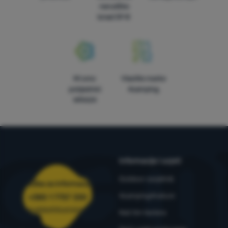
narudžbe
iznad 59 €
Mi smo
Vlastite marke
pobjednici
4camping
WRA24
Informacije i uvjeti
Outdoor savjetnik
Služba za informacije
4camping4nature
+385 1 7757 330
narudzbe@4camping.hr
Naš tim testera