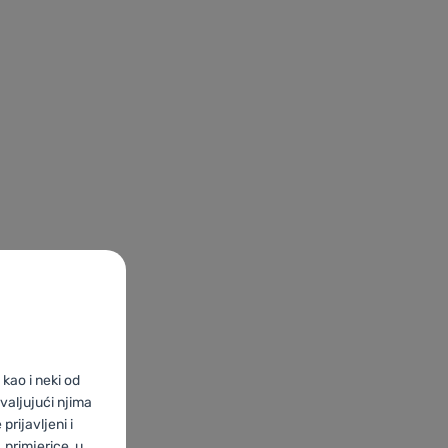
kao i neki od
valjujući njima
prijavljeni i
primjerice, u