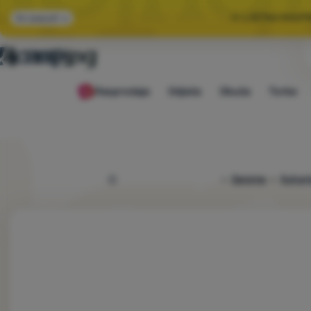
🌞 LJETNA RASP
Svi popusti
🤫 −1
Rasprodaja
Odjeća
Obuća
Torbe
🌞 LJETNA RASP
4camping.hr
Oprema
Kuhanj
Fotografije