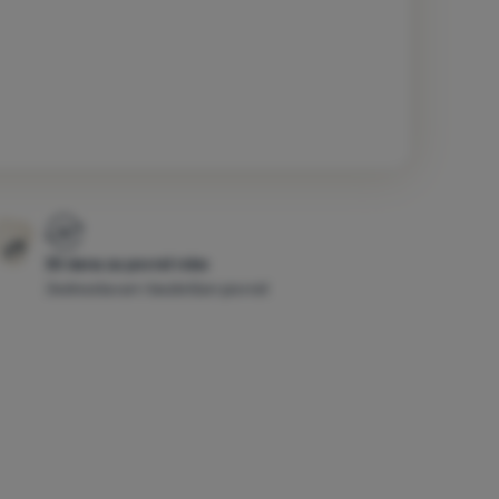
30 dana za povrat robe
Jednostavan i bezbrižan povrat