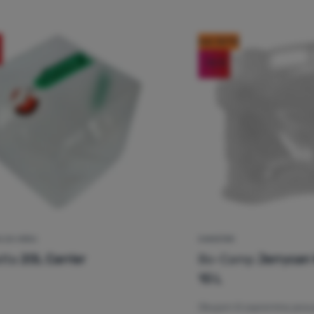
kod: OUT10
-16
%
A ZA VODU
KANISTAR
tta
20L Carrier
Bo-Camp
Jerrycan
10 L
Obujam ili zapremina pos