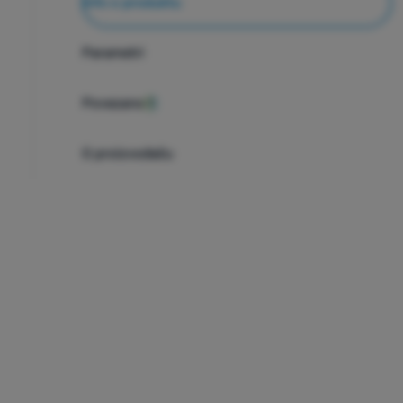
Info o produktu
Parametri
Povezano
1
O proizvođaču