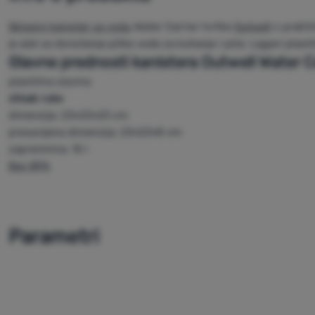
Sklopivi kanister za vodu
Water Carrier tvrtke
Outwell
s prakti
je alat za donošenje pitke vode za kuhanje i piće. Lagani plasti
Glavne prednosti kanistera Outwell Water Ca
plastična slavina
stisak ruke
dimenzija: 23×23×23 cm
presavijena dimenzija: 23×23×8 cm
zapremnina: 15 l
Bez BPA
Parametri