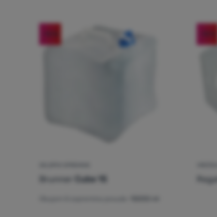
-10
%
-10
%
SKLOPIVI SPREMNIK
VREĆIC
Brunner
Cube 15
Rega
Obujam ili zapremina posude:
15000 ml