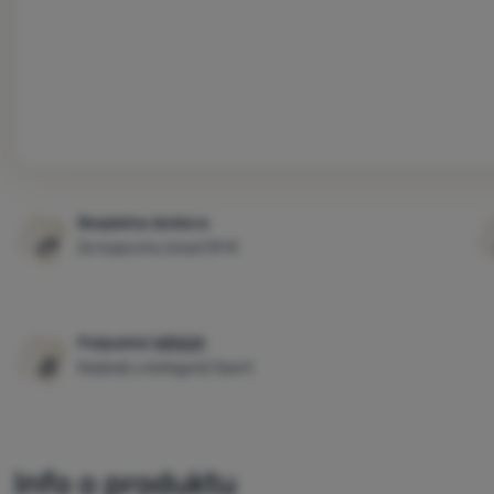
Besplatna dostava
Za kupovinu iznad 59 €
Pobjednici
WRA24
Najbolji u kategoriji Sport
Info o produktu