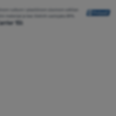
čnom ručkom i plastičnom slavinom odličan
čni materijal je bez štetnih sastojaka BPA.
rrier 15l: