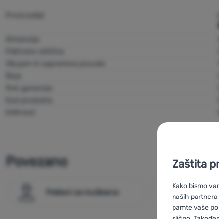
Proizvođač
Dimenzije
Pakirana veličina
Obujam ili zapremina posude
Boja
Rok garancije
Kod produkta
EAN kod
Povezano
Zaštita p
Kako bismo vam 
Pokloni za muškarce
Outdoor
naših partnera
pamte vaše posta
slično. Također