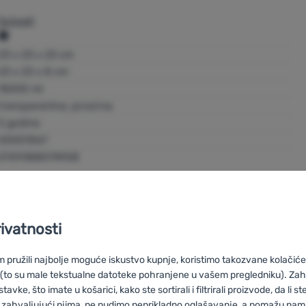
Outwell
Oase Outdoors
23 x 23 x 23 cm
Kornvej 9 DK-7323 Give Denmark
23 x 23 x 8 cm
https://www.outwell.com/en-gb/customer-service
15000 ml
transparentna, prozirna
2 godine
00001067
5709388074928
rivatnosti
pružili najbolje moguće iskustvo kupnje, koristimo takozvane kolačiće 
 boce
Ploska
 (to su male tekstualne datoteke pohranjene u vašem pregledniku). Zah
vke, što imate u košarici, kako ste sortirali i filtrirali proizvode, da li ste 
 zahvaljujući njima, ne nudimo neprikladno oglašavanje, a pomažu nam, 