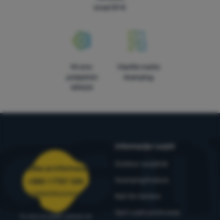
iznad 59 €
Mi smo
Vlastite marke
pobjednici
4camping
WRA24
Informacije i uvjeti
Outdoor savjetnik
Služba za informacije
4camping4nature
+385 1 7757 330
narudzbe@4camping.hr
Naš tim testera
Opći uvjeti poslovanja
Tu smo za savjet i pomoć od