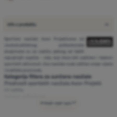
Info o produktu
Sportske naočale Axon Projektirane od
visokokvalitetnog polikarbonata
dizajnirane su za zaštitu jednog od Vaših
najvažnijih osjetila - vida, koji mora biti zaštićen i tijekom
sportskih aktivnosti. Ove naočale nude odličan omjer cijene
i kvalitete proizvoda.
Kategorija filtera za sunčane naočale
Prednosti sportskih naočala Axon Projekt:
UV zaštita
materijal: polikarbonat
naočale su otporne na pad
Prikaži cijeli opis
univerzalna crna boja