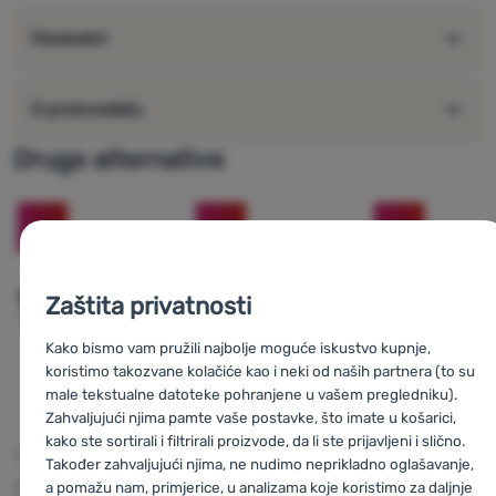
Parametri
O proizvođaču
Druge alternative
-14
%
-28
%
-14
%
Zaštita privatnosti
Kako bismo vam pružili najbolje moguće iskustvo kupnje,
koristimo takozvane kolačiće kao i neki od naših partnera (to su
male tekstualne datoteke pohranjene u vašem pregledniku).
Zahvaljujući njima pamte vaše postavke, što imate u košarici,
kako ste sortirali i filtrirali proizvode, da li ste prijavljeni i slično.
s
SPORTSKE NAOČALE
SUNČANE NAOČALE
DJEČJE SUNČANE
Također zahvaljujući njima, ne nudimo neprikladno oglašavanje,
NAOČALE
Uvex
Sportstyle
Uvex
Sportstyle
a pomažu nam, primjerice, u analizama koje koristimo za daljnje