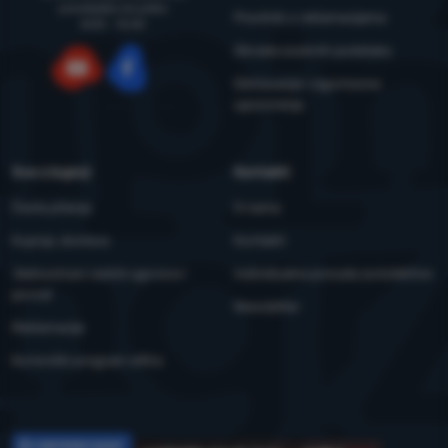
ponedjeljka do petka
Pravilnik o reklamacijama
8:00 - 15:00
Obrada osobnih podataka
Održavanje i sigurnosna
YouTube
Facebook
upozorenja
Sve o kupnji
Kontakti
Česta pitanja
O nama
Kupnja, dostava
Kontakti
Jednostrani raskid ugovora i
Individualna ponuda za kolektive
povrat
Newsletter
Reklamacije
Korisnički program eXtra