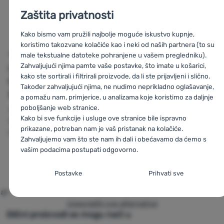
Zaštita privatnosti
Kako bismo vam pružili najbolje moguće iskustvo kupnje,
koristimo takozvane kolačiće kao i neki od naših partnera (to su
male tekstualne datoteke pohranjene u vašem pregledniku).
TERMOSICA
TERMOSICA
Zahvaljujući njima pamte vaše postavke, što imate u košarici,
s
Coleman
JUG
Stanley
CS
ŠEJKER ZA KOKTELE
kako ste sortirali i filtrirali proizvode, da li ste prijavljeni i slično.
Stanley
The
Coleman PRO
Legendary
Također zahvaljujući njima, ne nudimo neprikladno oglašavanje,
Activate Shaker
3,7L
Classic 1,9l
a pomažu nam, primjerice, u analizama koje koristimo za daljnje
poboljšanje web stranice.
Težina:
607 g
Težina:
1750 g
Težina:
1100 g
Kako bi sve funkcije i usluge ove stranice bile ispravno
Obujam ili zapremina
Obujam ili zapremina
Obujam ili zaprem
prikazane, potreban nam je vaš pristanak na kolačiće.
posude:
600 ml
posude:
3700 ml
posude:
1900 ml
Zahvaljujemo vam što ste nam ih dali i obećavamo da ćemo s
vašim podacima postupati odgovorno.
Postavljanje suglasnosti s kategorijama
67,40
€
67,99
€
78,9
Postavke
Prihvati sve
Usporediti
Usporediti
Usporediti
kolačića
Neophodno
Neophodno
-
Naša web stranica ne bi ispravno funkcionirala
Usporediti sve alternative
bez potrebnih kolačića.
.
Slični proizvodi se mogu naći u
UVIJEK AKTIVAN