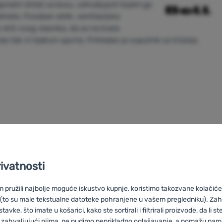
onalni držač za bocu, zahvaljujući kojem ga
dmete. Poseban oblik, ventilacijska
 drži svog vlasnika, da se ne kreće
 čak ni tijekom sporta. Prikladan je suputnik za trčanje,
rivatnosti
pružili najbolje moguće iskustvo kupnje, koristimo takozvane kolačiće 
 (to su male tekstualne datoteke pohranjene u vašem pregledniku). Zah
vke, što imate u košarici, kako ste sortirali i filtrirali proizvode, da li ste 
Boll
 zahvaljujući njima, ne nudimo neprikladno oglašavanje, a pomažu nam, 