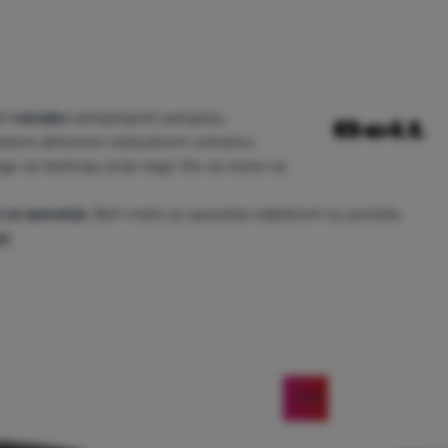
i ruksaka
namijenjenih penjanju,
 ostalom aktivnom slobodnom vremenu.
ogo se testiraju prije nego što se stave na
 za spavanje.
Boll vreće za spavanje odjednom su postale
ol
.
-11
%