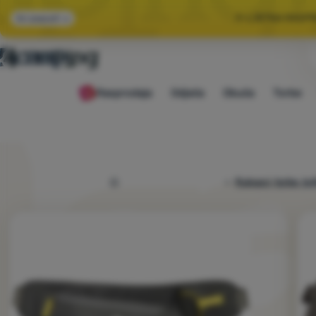
🌞 LJETNA RASP
Svi popusti
🤫 −1
Rasprodaja
Odjeća
Obuća
Torbe
🌞 LJETNA RASP
4camping.hr
Ruksaci, torbe, kof
Fotografije