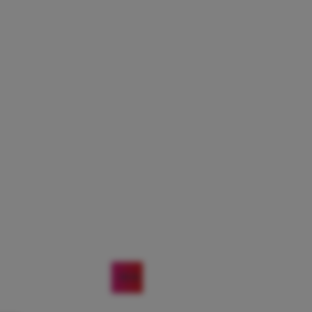
-15
%