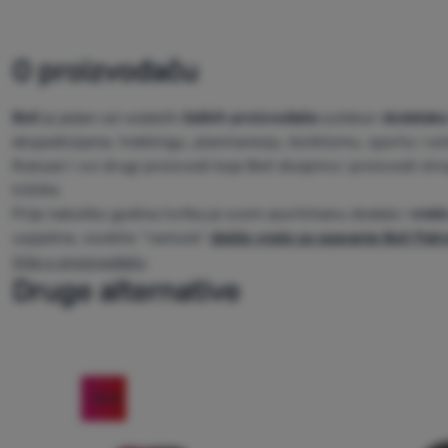
O proizvođaču
Boll
je jedan od vodećih
čeških proizvođača
outdoor
dodataka 
ekspedicijama, trekkingu, planinarenju, biciklizmu, sportu i
Ruksaci i svi drugi proizvodi koje Boll dizajnira i proizvodi str
tržište.
Prije nekoliko godina tvrtka je svom asortimanu dodala i
vreće
uspješne, osobito "rastuće"
dječje vreće za spavanje Boll Patr
Više o proizvođaču
Druge alternative
-15
%