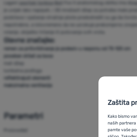
Lagani
sportski torbica
Boll
Fox II anatomskog oblika ima dijag
je uvijek lako napipati, i 3D mrežasti džep za potrebe male pre
podstava i ojačanje stražnje ploče predodredili su ga da čvrsto
nepotrebno, a istovremeno da ne uzrokuje prekomjerno znojenje
rolanje, skijaško trčanje ili putovanja svih vrsta.
Glavne značajke:
remen za pričvršćivanje je podesiv u rasponu od 75-125 cm
poseban držač za boce
mali džep
lumbalna podloga
reflektirajući elementi
maksimalna ventilacija
Zaštita p
Parametri
Kako bismo vam 
naših partnera
pamte vaše posta
Proizvođač
slično. Također