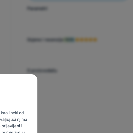
Parametri
Ocjene i recenzije
100%
O proizvođaču
kao i neki od
valjujući njima
prijavljeni i
primjerice, u