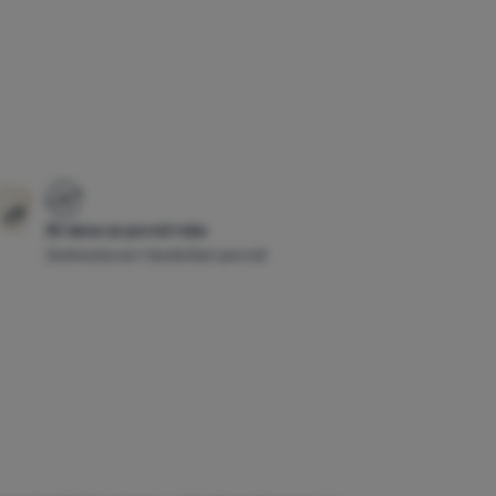
30 dana za povrat robe
Jednostavan i bezbrižan povrat