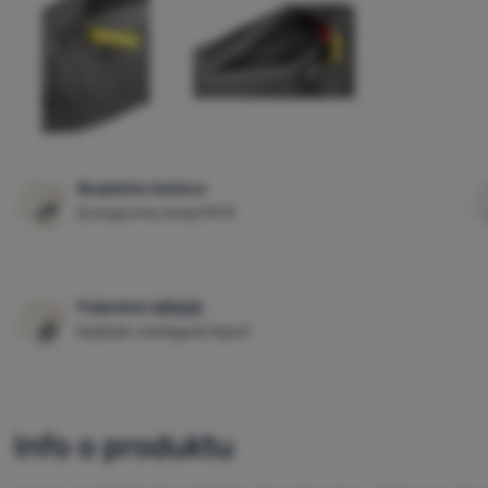
Besplatna dostava
Za kupovinu iznad 59 €
Pobjednici
WRA24
Najbolji u kategoriji Sport
Info o produktu