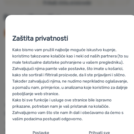
Prikaži liniju proizvoda
Druge alternative
kod: OUT10
kod: OUT10
kod: OUT10
Zaštita privatnosti
-15
%
Kako bismo vam pružili najbolje moguće iskustvo kupnje,
koristimo takozvane kolačiće kao i neki od naših partnera (to su
male tekstualne datoteke pohranjene u vašem pregledniku).
Zahvaljujući njima pamte vaše postavke, što imate u košarici,
kako ste sortirali i filtrirali proizvode, da li ste prijavljeni i slično.
Također zahvaljujući njima, ne nudimo neprikladno oglašavanje,
a pomažu nam, primjerice, u analizama koje koristimo za daljnje
poboljšanje web stranice.
VREĆA ZA SPAVANJE
ŽENSKA VREĆA ZA
Kako bi sve funkcije i usluge ove stranice bile ispravno
SPAVANJE
Boll
Karma Plus
VREĆA ZA SPAVANJE
prikazane, potreban nam je vaš pristanak na kolačiće.
s
Hannah
Scout
Zahvaljujemo vam što ste nam ih dali i obećavamo da ćemo s
Husky
Espace
SF
120
vašim podacima postupati odgovorno.
Težina:
1160 g
Težina:
1210 g
Težina:
850 g
Postavljanje suglasnosti s kategorijama
Ugodna
Ugodna
Postavke
Prihvati sve