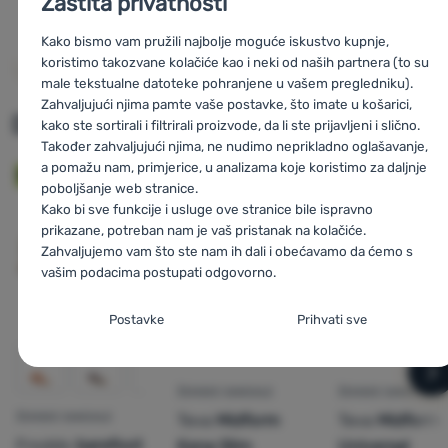
Zaštita privatnosti
Kako bismo vam pružili najbolje moguće iskustvo kupnje,
koristimo takozvane kolačiće kao i neki od naših partnera (to su
Prikaži liniju proizvoda
male tekstualne datoteke pohranjene u vašem pregledniku).
Zahvaljujući njima pamte vaše postavke, što imate u košarici,
Druge alternative
kako ste sortirali i filtrirali proizvode, da li ste prijavljeni i slično.
Također zahvaljujući njima, ne nudimo neprikladno oglašavanje,
a pomažu nam, primjerice, u analizama koje koristimo za daljnje
Noviteti
kod: OUT10
kod: OUT10
poboljšanje web stranice.
Noviteti
-16
%
Kako bi sve funkcije i usluge ove stranice bile ispravno
-25
%
prikazane, potreban nam je vaš pristanak na kolačiće.
Zahvaljujemo vam što ste nam ih dali i obećavamo da ćemo s
vašim podacima postupati odgovorno.
Postavljanje suglasnosti s kategorijama
Postavke
Prihvati sve
kolačića
Neophodno
Neophodno
-
Naša web stranica ne bi ispravno funkcionirala
s
ŽENSKE SANDALE
ŽENSKE SANDALE
bez potrebnih kolačića.
.
UVIJEK AKTIVAN
Teva
Midform
Teva
Midform
ŽENSKE SANDALE
Froddo
barefoot
Kena Slim
Universal