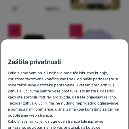
14,99
€
Dodati 'Dječja dukserica 4F Sweatshirt F1936 Dark Pink'
-40
%
-14
%
Zaštita privatnosti
Kako bismo vam pružili najbolje moguće iskustvo kupnje,
koristimo takozvane kolačiće kao i neki od naših partnera (to su
male tekstualne datoteke pohranjene u vašem pregledniku).
DJEČJA DUKSERICA
Zahvaljujući njima pamte vaše postavke, što imate u košarici,
kako ste sortirali i filtrirali proizvode, da li ste prijavljeni i slično.
4F
Sweatshirt M1859
DJEČJA MAJICA
Također zahvaljujući njima, ne nudimo neprikladno oglašavanje,
4F
Tshirt M2407
Deep Black
a pomažu nam, primjerice, u analizama koje koristimo za daljnje
poboljšanje web stranice.
26,43
€
6,99
€
Kako bi sve funkcije i usluge ove stranice bile ispravno
15,99
€
od 5,99
€
Dodati 'Dječja dukserica 4F Sweatshirt M1859 Deep Blac
Dodati 'Dječja majica 4F 
prikazane, potreban nam je vaš pristanak na kolačiće.