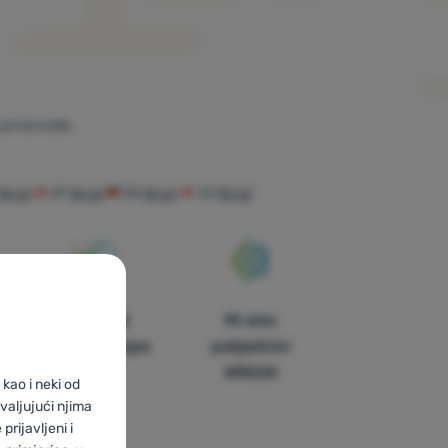
proizvoda.
Brugi
AT
Brugi
DE
Brugi
CH
Brugi
U trinaest
Mi smo
zemalja Europe
pobjednici
WRA24
kao i neki od
valjujući njima
prijavljeni i