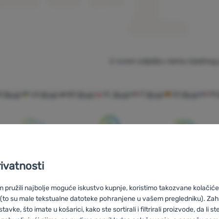
U ovom odjeljku nema nijednog 
O
Brugi
UA
Brugi
BG
Brugi
PL
Brugi
IT
Brugi
ES
Brugi
FR
Savjetujemo
100% originalni
Besplatna
rivatnosti
vas online i
proizvodi
dostava za
telefonom
narudžbe iznad
pružili najbolje moguće iskustvo kupnje, koristimo takozvane kolačiće 
59 €
 (to su male tekstualne datoteke pohranjene u vašem pregledniku). Zah
vke, što imate u košarici, kako ste sortirali i filtrirali proizvode, da li ste 