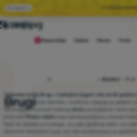
🌞 LJETNA RASP
Svi popusti
🤫 −1
Rasprodaja
Odjeća
Obuća
Torbe
🌞 LJETNA RASP
4camping.hr
Brendovi
Brugi
Talijanska tvrtka Brugi
s
tradicijom dugom više od 50 godina
(
Brugi
Tvrtka nudi najbolje tehničko i kreativno rješenje za udobno i 
tehnologiju. Proizvodi trekking
obuću
za muškarce i žene, po
proizvodi
fitness odjeću
koja zadržava potpunu slobodu kretanj
Nudi niz rješenja za svakoga, za svako godišnje doba i za svaku
aktivnosti dinamičnih ljudi, sve više usredotočena na specifič