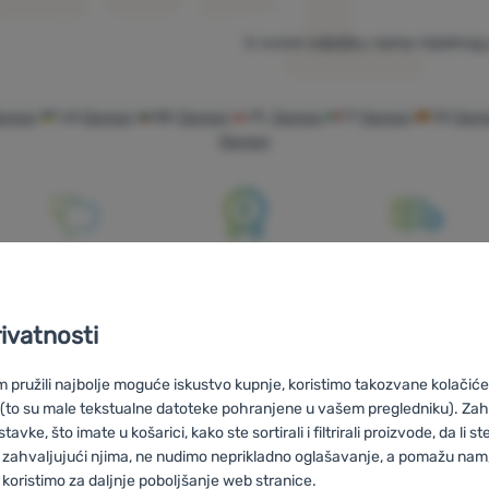
U ovom odjeljku nema nijednog 
emon
UA
Demon
BG
Demon
PL
Demon
IT
Demon
ES
Dem
Demon
Savjetujemo
100% originalni
Besplatna
vas online i
proizvodi
dostava za
rivatnosti
telefonom
narudžbe iznad
59 €
pružili najbolje moguće iskustvo kupnje, koristimo takozvane kolačiće 
 (to su male tekstualne datoteke pohranjene u vašem pregledniku). Zah
vke, što imate u košarici, kako ste sortirali i filtrirali proizvode, da li ste 
 zahvaljujući njima, ne nudimo neprikladno oglašavanje, a pomažu nam, 
koristimo za daljnje poboljšanje web stranice.