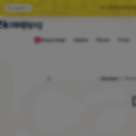
🌞 LJETNA RASP
Svi popusti
🤫 −1
Rasprodaja
Odjeća
Obuća
Torbe
🌞 LJETNA RASP
4camping.hr
Brendovi
Demo