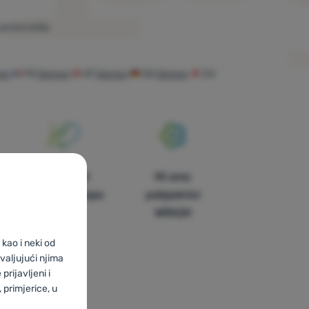
proizvoda.
on
FR
Demon
AT
Demon
DE
Demon
CH
U trinaest
Mi smo
zemalja Europe
pobjednici
WRA24
kao i neki od
valjujući njima
prijavljeni i
primjerice, u