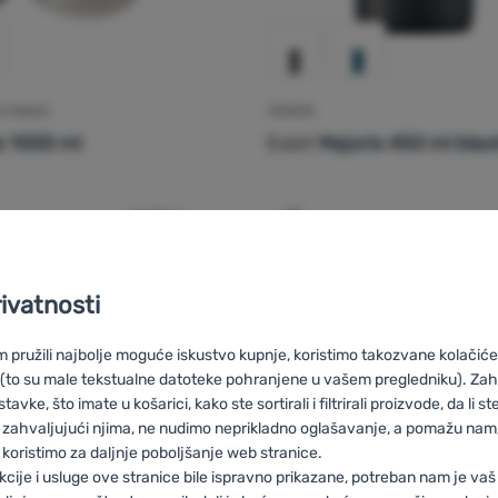
A HRANU
TERMOS
s 1000 ml
Esbit
Majoris 450 ml blac
41,99
€
rmos zdjela za hranu Esbit Majoris 1000 ml' za usporedbu
Dodati 'Termos Esbit Majo
rivatnosti
pružili najbolje moguće iskustvo kupnje, koristimo takozvane kolačiće 
 (to su male tekstualne datoteke pohranjene u vašem pregledniku). Zah
vke, što imate u košarici, kako ste sortirali i filtrirali proizvode, da li ste 
 zahvaljujući njima, ne nudimo neprikladno oglašavanje, a pomažu nam, 
koristimo za daljnje poboljšanje web stranice.
kcije i usluge ove stranice bile ispravno prikazane, potreban nam je vaš