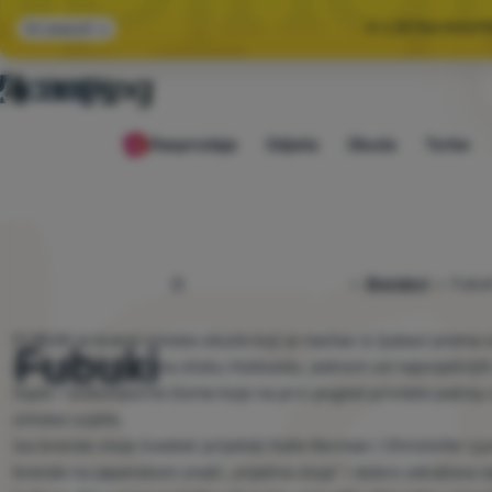
🌞 LJETNA RASP
Svi popusti
🤫 −1
Rasprodaja
Odjeća
Obuća
Torbe
🌞 LJETNA RASP
4camping.hr
Brendovi
Fubuk
FUBUKI
je brend zimske obuće koji je nastao iz ljubavi prema s
Fubuki
japanskom Niseko na otoku Hokkaidu, jednom od najsnježnijih m
tople i vodootporne čizme koje na prvi pogled privlače pažnju
zimske uvjete.
Iza brenda stoje švedski prijatelji Kalle Norman i Christofer Lj
brenda na japanskom znači „snježna oluja“ i dobro odražava nj