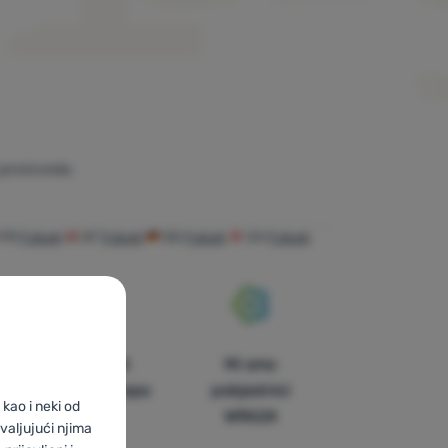
proizvoda.
FR
Fubuki
AT
Fubuki
DE
Fubuki
CH
Fubuki
U trinaest
Mi smo
zemalja Europe
pobjednici
kao i neki od
WRA24
valjujući njima