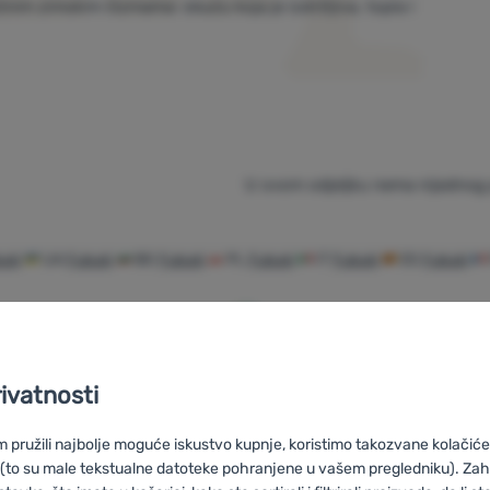
ičnim zimskim čizmama: obuću koja je izdržljiva, topla i
ljiva.
U ovom odjeljku nema nijednog 
uki
UA
Fubuki
BG
Fubuki
PL
Fubuki
IT
Fubuki
ES
Fubuki
rivatnosti
Savjetujemo
100% originalni
Besplatna
vas online i
proizvodi
dostava za
pružili najbolje moguće iskustvo kupnje, koristimo takozvane kolačiće 
telefonom
narudžbe iznad
 (to su male tekstualne datoteke pohranjene u vašem pregledniku). Zah
59 €