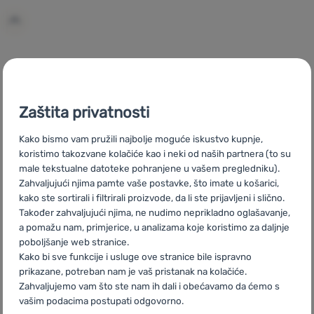
Prijava /
registracija
CZ
Gimex
SK
Gimex
HU
Gimex
RO
Gimex
UA
Gimex
BG
Gimex
PL
Gimex
IT
Gimex
ES
Gimex
FR
Gimex
AT
Gimex
DE
Gimex
CH
Gimex
Zaštita privatnosti
Kako bismo vam pružili najbolje moguće iskustvo kupnje,
koristimo takozvane kolačiće kao i neki od naših partnera (to su
male tekstualne datoteke pohranjene u vašem pregledniku).
Zahvaljujući njima pamte vaše postavke, što imate u košarici,
Brza dostava
Najveći izbor
Savjetujemo
kako ste sortirali i filtrirali proizvode, da li ste prijavljeni i slično.
turističke
vas online i
Također zahvaljujući njima, ne nudimo neprikladno oglašavanje,
opreme!
telefonom
a pomažu nam, primjerice, u analizama koje koristimo za daljnje
poboljšanje web stranice.
Kako bi sve funkcije i usluge ove stranice bile ispravno
prikazane, potreban nam je vaš pristanak na kolačiće.
Zahvaljujemo vam što ste nam ih dali i obećavamo da ćemo s
vašim podacima postupati odgovorno.
100% originalni
Besplatna
U trinaest