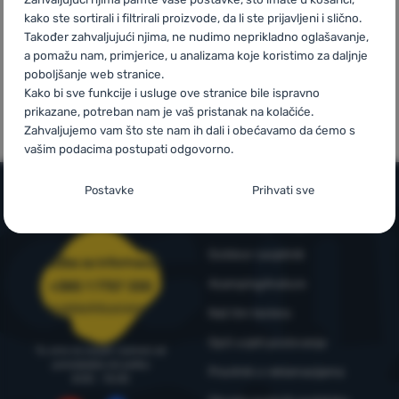
kako ste sortirali i filtrirali proizvode, da li ste prijavljeni i slično.
Također zahvaljujući njima, ne nudimo neprikladno oglašavanje,
Prijava /
a pomažu nam, primjerice, u analizama koje koristimo za daljnje
registracija
poboljšanje web stranice.
Mi smo
Vlastite marke
Kako bi sve funkcije i usluge ove stranice bile ispravno
pobjednici
4camping
prikazane, potreban nam je vaš pristanak na kolačiće.
WRA24
Zahvaljujemo vam što ste nam ih dali i obećavamo da ćemo s
vašim podacima postupati odgovorno.
Postavljanje suglasnosti s kategorijama
Postavke
Prihvati sve
kolačića
Informacije i uvjeti
Neophodno
Neophodno
-
Naša web stranica ne bi ispravno funkcionirala
Outdoor savjetnik
bez potrebnih kolačića.
.
Služba za informacije
UVIJEK AKTIVAN
4camping4nature
+385 1 7757 330
narudzbe@4camping.hr
Naš tim testera
Neophodni kolačići omogućuju pravilan rad naše web stranice.
Preferencijalne i proširene funkcije
Preferencijalne i proširene funkcije
-
Zahvaljujući ovim
Te osnovne funkcije uključuju, na primjer, kibernetičku zaštitu
Opći uvjeti poslovanja
Tu smo za savjet i pomoć od
kolačićima, naša web stranica pamti Vaše postavke.
.
stranice, ispravan prikaz stranice ili prikaz prozorića kolačića.
ponedjeljka do petka
Pravilnik o reklamacijama
Odobreno
Više informacija
8:00 - 15:00