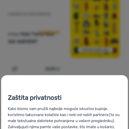
MADRACI NA NAPUHAVANJE
Recenzije kupaca
Intex
Kidz Travel Bed
Set 66810NP
41,99
€
Dodati 'Madraci na napuhavanje Intex Kidz Travel Bed S
kod: OUT10
Zaštita privatnosti
Kako bismo vam pružili najbolje moguće iskustvo kupnje,
koristimo takozvane kolačiće kao i neki od naših partnera (to su
male tekstualne datoteke pohranjene u vašem pregledniku).
Zahvaljujući njima pamte vaše postavke, što imate u košarici,