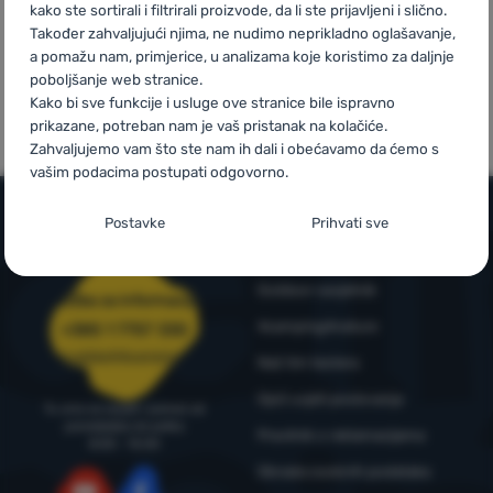
kako ste sortirali i filtrirali proizvode, da li ste prijavljeni i slično.
Također zahvaljujući njima, ne nudimo neprikladno oglašavanje,
Prijava /
a pomažu nam, primjerice, u analizama koje koristimo za daljnje
Mi smo
Vlastite marke
registracija
poboljšanje web stranice.
pobjednici
4camping
Kako bi sve funkcije i usluge ove stranice bile ispravno
WRA24
prikazane, potreban nam je vaš pristanak na kolačiće.
Zahvaljujemo vam što ste nam ih dali i obećavamo da ćemo s
vašim podacima postupati odgovorno.
Postavljanje suglasnosti s kategorijama
Postavke
Prihvati sve
kolačića
Informacije i uvjeti
Neophodno
Neophodno
-
Naša web stranica ne bi ispravno funkcionirala
Outdoor savjetnik
Služba za informacije
bez potrebnih kolačića.
.
4camping4nature
+385 1 7757 330
UVIJEK AKTIVAN
narudzbe@4camping.hr
Naš tim testera
Neophodni kolačići omogućuju pravilan rad naše web stranice.
Opći uvjeti poslovanja
Preferencijalne i proširene funkcije
Preferencijalne i proširene funkcije
-
Zahvaljujući ovim
Te osnovne funkcije uključuju, na primjer, kibernetičku zaštitu
Tu smo za savjet i pomoć od
ponedjeljka do petka
kolačićima, naša web stranica pamti Vaše postavke.
.
stranice, ispravan prikaz stranice ili prikaz prozorića kolačića.
Pravilnik o reklamacijama
8:00 - 15:00
Odobreno
Više informacija
Obrada osobnih podataka