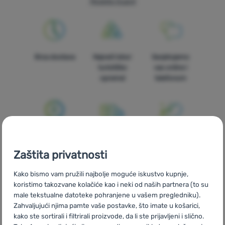
Moskito Guard
Oprema
Kuhanje
Penjanje
Brza dostava
Najveći izbor
Savjetujemo
turističke
vas online i
Ultralight
opreme!
telefonom
Sport
Brendovi
Klub
100% originalni
Besplatna
U trinaest
eXtra
proizvodi
dostava za
zemalja Europe
Zaštita privatnosti
narudžbe
Savjeti
iznad 59 €
Kako bismo vam pružili najbolje moguće iskustvo kupnje,
Kontakti
koristimo takozvane kolačiće kao i neki od naših partnera (to su
male tekstualne datoteke pohranjene u vašem pregledniku).
O
Zahvaljujući njima pamte vaše postavke, što imate u košarici,
nama
kako ste sortirali i filtrirali proizvode, da li ste prijavljeni i slično.