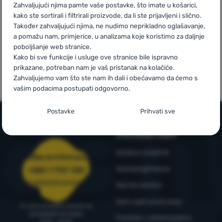
Zahvaljujući njima pamte vaše postavke, što imate u košarici,
kako ste sortirali i filtrirali proizvode, da li ste prijavljeni i slično.
Prijava /
Također zahvaljujući njima, ne nudimo neprikladno oglašavanje,
registracija
a pomažu nam, primjerice, u analizama koje koristimo za daljnje
poboljšanje web stranice.
Mi smo
Vlastite marke
Kako bi sve funkcije i usluge ove stranice bile ispravno
pobjednici
4camping
prikazane, potreban nam je vaš pristanak na kolačiće.
WRA24
Zahvaljujemo vam što ste nam ih dali i obećavamo da ćemo s
vašim podacima postupati odgovorno.
Postavljanje suglasnosti s kategorijama
Postavke
Prihvati sve
kolačića
Informacije i uvjeti
Neophodno
Neophodno
-
Naša web stranica ne bi ispravno funkcionirala
bez potrebnih kolačića.
.
Outdoor savjetnik
Služba za informacije
UVIJEK AKTIVAN
4camping4nature
+385 1 7757 330
narudzbe@4camping.hr
Neophodni kolačići omogućuju pravilan rad naše web stranice.
Naš tim testera
Preferencijalne i proširene funkcije
Preferencijalne i proširene funkcije
-
Zahvaljujući ovim
Te osnovne funkcije uključuju, na primjer, kibernetičku zaštitu
Opći uvjeti poslovanja
kolačićima, naša web stranica pamti Vaše postavke.
.
stranice, ispravan prikaz stranice ili prikaz prozorića kolačića.
Tu smo za savjet i pomoć od
ponedjeljka do petka
Odobreno
Više informacija
Pravilnik o reklamacijama
8:00 - 15:00