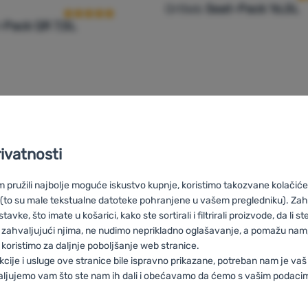
Ortlieb
Seat-Pack 16,5L
-Pack QR 7,5L
115,99
€
bica za sjedalo Ortlieb Seat-Pack QR 7,5L' za usporedbu
Dodati 'Torbica za sjedalo
rivatnosti
pružili najbolje moguće iskustvo kupnje, koristimo takozvane kolačiće 
 (to su male tekstualne datoteke pohranjene u vašem pregledniku). Zah
vke, što imate u košarici, kako ste sortirali i filtrirali proizvode, da li ste 
 zahvaljujući njima, ne nudimo neprikladno oglašavanje, a pomažu nam, 
koristimo za daljnje poboljšanje web stranice.
kcije i usluge ove stranice bile ispravno prikazane, potreban nam je vaš
HU
Ortlieb Seat-Pack
RO
Ortlieb Seat-Pack
UA
Ortlieb Seat-Pack
aljujemo vam što ste nam ih dali i obećavamo da ćemo s vašim podaci
eat-Pack
FR
Ortlieb Seat-Pack
AT
Ortlieb Seat-Pack
DE
Ortlieb