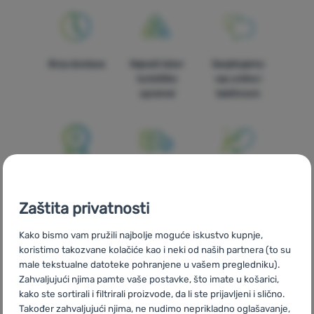
Oprema
Kuhanje
Brza dostava
Najveći izbor
Savjetujemo
Penjanje
turističke
vas online i
opreme!
telefonom
Ultralight
Sport
Brendovi
100% originalni
Besplatna
U trinaest
Klub
proizvodi
dostava za
zemalja Europe
eXtra
Zaštita privatnosti
narudžbe
iznad 59 €
Savjeti
Kako bismo vam pružili najbolje moguće iskustvo kupnje,
koristimo takozvane kolačiće kao i neki od naših partnera (to su
Kontakti
male tekstualne datoteke pohranjene u vašem pregledniku).
Zahvaljujući njima pamte vaše postavke, što imate u košarici,
O
kako ste sortirali i filtrirali proizvode, da li ste prijavljeni i slično.
nama
Mi smo
Vlastite marke
Također zahvaljujući njima, ne nudimo neprikladno oglašavanje,