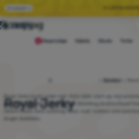
🌞 LJETNA RASP
Svi popusti
🤫 −1
Rasprodaja
Odjeća
Obuća
Torbe
🌞 LJETNA RASP
4camping.hr
Brendovi
Royal
Royal Jerky je još uvijek mali, čisto češki start-up, koji proi
Royal Jerky
puretinu i svinjetinu. Brend je dio dioničkog društva Royal Food
zdrave hrane. Osim sušenog mesa, nudi i sušeno voće pod bre
drugih dodataka.