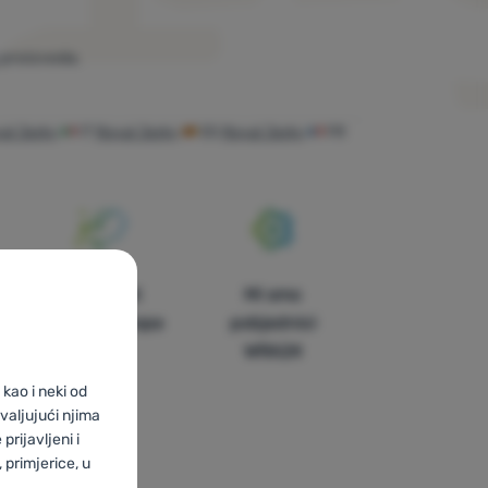
proizvoda.
al Jerky
IT
Royal Jerky
ES
Royal Jerky
FR
U trinaest
Mi smo
zemalja Europe
pobjednici
WRA24
kao i neki od
valjujući njima
prijavljeni i
primjerice, u