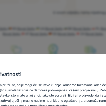
U ovom odjeljku nema nijednog 
Jerky
RO
Royal Jerky
UA
Royal Jerky
BG
Royal Jerky
PL
Roy
Royal Jerky
AT
Royal Jerky
DE
Royal Jerky
CH
Royal Jerky
Savjetujemo
100% originalni
Besplatna
vas online i
proizvodi
dostava za
rivatnosti
telefonom
narudžbe iznad
59 €
pružili najbolje moguće iskustvo kupnje, koristimo takozvane kolačiće 
 (to su male tekstualne datoteke pohranjene u vašem pregledniku). Zah
vke, što imate u košarici, kako ste sortirali i filtrirali proizvode, da li ste 
 zahvaljujući njima, ne nudimo neprikladno oglašavanje, a pomažu nam, 
koristimo za daljnje poboljšanje web stranice.