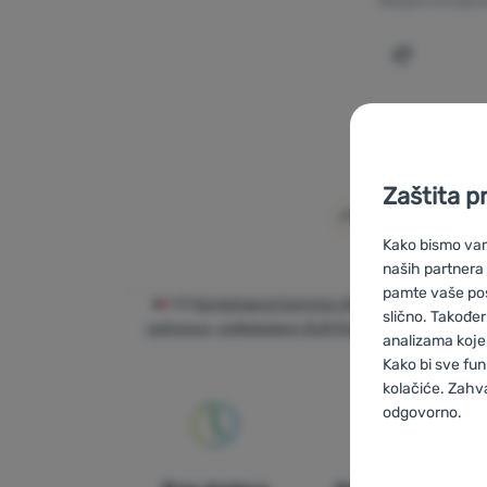
Obujam ili zapr
Dodati 'Sa
Zaštita p
Kako bismo vam 
naših partnera
pamte vaše posta
CZ
Kempingové konvice ALB forming
SK
Ka
slično. Također
чайници, кафеварки ALB forming
PL
Czajnik
analizama koje 
fo
Kako bi sve fun
kolačiće. Zahv
odgovorno.
Postavljan