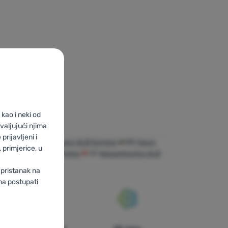
kao i neki od
valjujući njima
prijavljeni i
forming
UA
Чайники ALB forming
BG
Кани,
primjerice, u
R
Bouilloires ALB forming
AT
Wasserkocher ALB
ng
 pristanak na
ma postupati