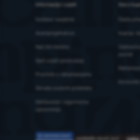
prikazanog sad
Informacije i uvjeti
Sve o kup
Outdoor savjetnik
Česta pit
4camping4nature
Kupnja, d
Naš tim testera
Jednostra
povrat
Opći uvjeti poslovanja
Reklamaci
Pravilnik o reklamacijama
Korisničk
Obrada osobnih podataka
Održavanje i sigurnosna
upozorenja