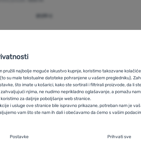
emina posude:
1200 ml
81,99
€
movar za kampiranje ALB forming Pro 1200 ml' za usporedbu
rivatnosti
pružili najbolje moguće iskustvo kupnje, koristimo takozvane kolačiće 
 (to su male tekstualne datoteke pohranjene u vašem pregledniku). Zah
vke, što imate u košarici, kako ste sortirali i filtrirali proizvode, da li ste 
nvica ALB forming
HU
ALB forming Teáskannák
RO
Ceainice ALB 
 zahvaljujući njima, ne nudimo neprikladno oglašavanje, a pomažu nam, 
i ALB forming
IT
Bollitori ALB forming
ES
Hervidor ALB forming
F
koristimo za daljnje poboljšanje web stranice.
rming
DE
Wasserkocher ALB forming
CH
Wasserkocher ALB formi
kcije i usluge ove stranice bile ispravno prikazane, potreban nam je vaš
aljujemo vam što ste nam ih dali i obećavamo da ćemo s vašim podaci
je suglasnosti s kategorijama kolačića
Postavke
Prihvati sve