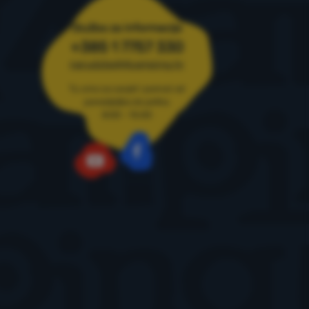
ja
Služba za informacije
+385 1 7757 330
narudzbe@4camping.hr
Tu smo za savjet i pomoć od
ponedjeljka do petka
8:00 - 15:00
Facebook
YouTube