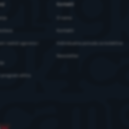
ržaja za pojedinačne korisnike, uključujući oglašavanje.
Više informaci
nji
Kontakti
anja
O nama
ostava
Kontakti
ni raskid ugovora i
Individualna ponuda za kolektive
Newsletter
je
i program eXtra