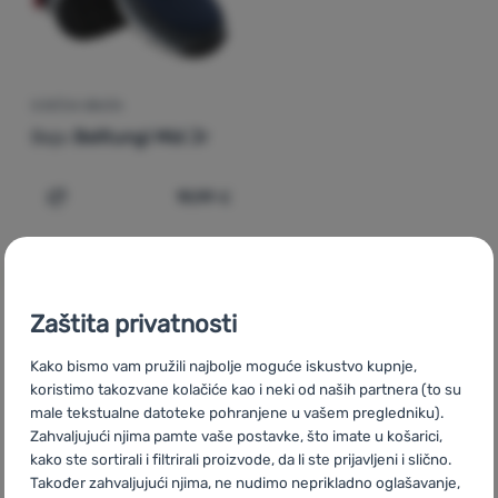
Prijava /
registracija
DJEČJA OBUĆA
Bejo
Belitungi Mid Jr
19,99
€
Dodati 'Dječja obuća Bejo Belitungi Mid Jr' za usporedbu
Zaštita privatnosti
CZ
Black Friday Bejo
SK
Black Friday Bejo
HU
Bejo Black
Kako bismo vam pružili najbolje moguće iskustvo kupnje,
Friday
RO
Black Friday Bejo
UA
Black Friday Bejo
BG
Black
koristimo takozvane kolačiće kao i neki od naših partnera (to su
male tekstualne datoteke pohranjene u vašem pregledniku).
Friday Bejo
PL
Black Friday Bejo
IT
Black Friday Bejo
ES
Zahvaljujući njima pamte vaše postavke, što imate u košarici,
Black Friday Bejo
FR
Black Friday Bejo
AT
Black Friday Bejo
kako ste sortirali i filtrirali proizvode, da li ste prijavljeni i slično.
DE
Black Friday Bejo
CH
Black Friday Bejo
Također zahvaljujući njima, ne nudimo neprikladno oglašavanje,