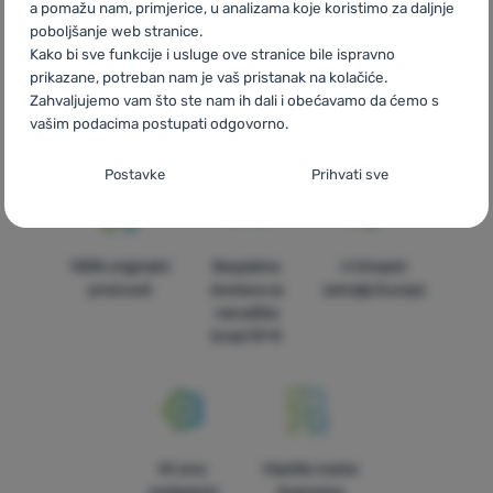
a pomažu nam, primjerice, u analizama koje koristimo za daljnje
poboljšanje web stranice.
Kako bi sve funkcije i usluge ove stranice bile ispravno
prikazane, potreban nam je vaš pristanak na kolačiće.
Brza dostava
Najveći izbor
Savjetujemo
Zahvaljujemo vam što ste nam ih dali i obećavamo da ćemo s
turističke
vas online i
vašim podacima postupati odgovorno.
opreme!
telefonom
Postavljanje suglasnosti s kategorijama
Postavke
Prihvati sve
kolačića
Neophodno
Neophodno
-
Naša web stranica ne bi ispravno funkcionirala
bez potrebnih kolačića.
.
100% originalni
Besplatna
U trinaest
UVIJEK AKTIVAN
proizvodi
dostava za
zemalja Europe
narudžbe
iznad 59 €
Neophodni kolačići omogućuju pravilan rad naše web stranice.
Preferencijalne i proširene funkcije
Preferencijalne i proširene funkcije
-
Zahvaljujući ovim
Te osnovne funkcije uključuju, na primjer, kibernetičku zaštitu
kolačićima, naša web stranica pamti Vaše postavke.
.
stranice, ispravan prikaz stranice ili prikaz prozorića kolačića.
Odobreno
Više informacija
Mi smo
Vlastite marke
Zahvaljujući ovim kolačićima korištenjem neše web stranice
Analitično
-
Oni nam pomažu analizirati koji vam se proizvodi
pobjednici
4camping