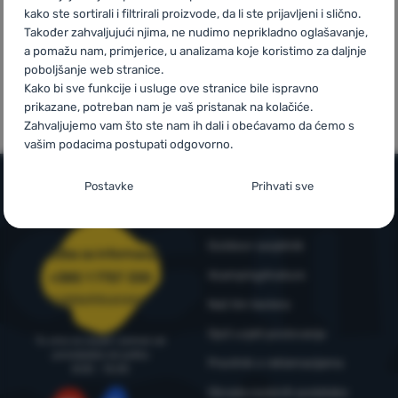
kako ste sortirali i filtrirali proizvode, da li ste prijavljeni i slično.
Također zahvaljujući njima, ne nudimo neprikladno oglašavanje,
Prijava /
a pomažu nam, primjerice, u analizama koje koristimo za daljnje
registracija
poboljšanje web stranice.
Mi smo
Vlastite marke
Kako bi sve funkcije i usluge ove stranice bile ispravno
pobjednici
4camping
prikazane, potreban nam je vaš pristanak na kolačiće.
WRA24
Zahvaljujemo vam što ste nam ih dali i obećavamo da ćemo s
vašim podacima postupati odgovorno.
Postavljanje suglasnosti s kategorijama
Postavke
Prihvati sve
kolačića
Informacije i uvjeti
Neophodno
Neophodno
-
Naša web stranica ne bi ispravno funkcionirala
Outdoor savjetnik
bez potrebnih kolačića.
Služba za informacije
.
UVIJEK AKTIVAN
4camping4nature
+385 1 7757 330
narudzbe@4camping.hr
Naš tim testera
Neophodni kolačići omogućuju pravilan rad naše web stranice.
Opći uvjeti poslovanja
Preferencijalne i proširene funkcije
Preferencijalne i proširene funkcije
-
Zahvaljujući ovim
Te osnovne funkcije uključuju, na primjer, kibernetičku zaštitu
Tu smo za savjet i pomoć od
kolačićima, naša web stranica pamti Vaše postavke.
.
stranice, ispravan prikaz stranice ili prikaz prozorića kolačića.
ponedjeljka do petka
Pravilnik o reklamacijama
8:00 - 15:00
Odobreno
Više informacija
Obrada osobnih podataka