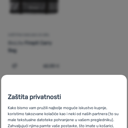
Prijava /
registracija
ZAŠTITNA NAVLAKA ZA GRIL
BioLite
Firepit Carry
Bag
62,00
€
Dodati 'Zaštitna navlaka za gril BioLite Firepit Carry Ba
Zaštita privatnosti
Kako bismo vam pružili najbolje moguće iskustvo kupnje,
CZ
Příslušenství ke grilům BioLite
SK
Doplnky ku grilom BioLite
koristimo takozvane kolačiće kao i neki od naših partnera (to su
HU
BioLite Grill kiegészítők
RO
Accesorii pentru grătare
male tekstualne datoteke pohranjene u vašem pregledniku).
BioLite
UA
Додаткові товари для гриля BioLite
BG
Zahvaljujući njima pamte vaše postavke, što imate u košarici,
Аксесоари за барбекюта BioLite
PL
Akcesoria do grilla BioLite