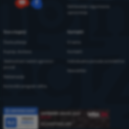
Održavanje i sigurnosna
YouTube
Facebook
upozorenja
Sve o kupnji
Kontakti
Česta pitanja
O nama
Kupnja, dostava
Kontakti
Jednostrani raskid ugovora i
Individualna ponuda za kolektive
povrat
Newsletter
Reklamacije
Korisnički program eXtra
Recenzije