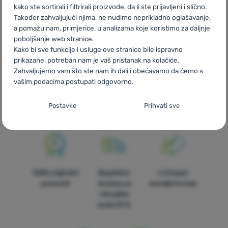
kako ste sortirali i filtrirali proizvode, da li ste prijavljeni i slično.
IT
Accessori per barbecue BioLite
ES
Accesorios barbacoa
Također zahvaljujući njima, ne nudimo neprikladno oglašavanje,
BioLite
FR
Accessoires de barbecue BioLite
AT
Grillzubehör
a pomažu nam, primjerice, u analizama koje koristimo za daljnje
BioLite
DE
Grillzubehör BioLite
CH
Grillzubehör BioLite
poboljšanje web stranice.
Kako bi sve funkcije i usluge ove stranice bile ispravno
prikazane, potreban nam je vaš pristanak na kolačiće.
Zahvaljujemo vam što ste nam ih dali i obećavamo da ćemo s
vašim podacima postupati odgovorno.
Brza dostava
Najveći izbor
Savjetujemo
Postavljanje suglasnosti s kategorijama
turističke
vas online i
Postavke
Prihvati sve
opreme!
telefonom
kolačića
Neophodno
Neophodno
-
Naša web stranica ne bi ispravno funkcionirala
bez potrebnih kolačića.
.
UVIJEK AKTIVAN
100% originalni
Besplatna
U trinaest
Neophodni kolačići omogućuju pravilan rad naše web stranice.
proizvodi
dostava za
zemalja Europe
Preferencijalne i proširene funkcije
Preferencijalne i proširene funkcije
-
Zahvaljujući ovim
Te osnovne funkcije uključuju, na primjer, kibernetičku zaštitu
narudžbe
kolačićima, naša web stranica pamti Vaše postavke.
.
stranice, ispravan prikaz stranice ili prikaz prozorića kolačića.
iznad 59 €
Odobreno
Više informacija