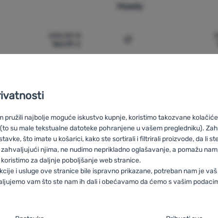
Hoody
230,00
€
160,99
€
nska jakna Black Diamond W Solution Hoody' za usporedbu
Dodati 'Ženska jakna Bla
rivatnosti
pružili najbolje moguće iskustvo kupnje, koristimo takozvane kolačiće 
 (to su male tekstualne datoteke pohranjene u vašem pregledniku). Zah
vke, što imate u košarici, kako ste sortirali i filtrirali proizvode, da li ste 
 zahvaljujući njima, ne nudimo neprikladno oglašavanje, a pomažu nam, 
undy Black Diamond
HU
Black Diamond Női kabátok
RO
Geci pen
koristimo za daljnje poboljšanje web stranice.
PL
Kurtki damskie Black Diamond
IT
Giacche donna Black Diamond
kcije i usluge ove stranice bile ispravno prikazane, potreban nam je vaš
Damenjacken Black Diamond
DE
Damenjacken Black Diamond
C
aljujemo vam što ste nam ih dali i obećavamo da ćemo s vašim podaci
je suglasnosti s kategorijama kolačića