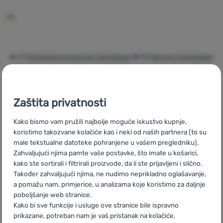
Prijava /
registracija
CZ
Kempingové konvice Campingaz
SK
Kanvica Campingaz
HU
Campingaz Teáskannák
RO
Ceainice Campingaz
UA
Чайники Campingaz
BG
Кани, чайници, кафеварки
Campingaz
PL
Czajniki Campingaz
IT
Bollitori Campingaz
Zaštita privatnosti
ES
Hervidor Campingaz
FR
Bouilloires Campingaz
AT
Wasserkocher Campingaz
DE
Wasserkocher Campingaz
CH
Kako bismo vam pružili najbolje moguće iskustvo kupnje,
Wasserkocher Campingaz
koristimo takozvane kolačiće kao i neki od naših partnera (to su
male tekstualne datoteke pohranjene u vašem pregledniku).
Zahvaljujući njima pamte vaše postavke, što imate u košarici,
kako ste sortirali i filtrirali proizvode, da li ste prijavljeni i slično.
Također zahvaljujući njima, ne nudimo neprikladno oglašavanje,
Brza dostava
Najveći izbor
Savjetujemo
a pomažu nam, primjerice, u analizama koje koristimo za daljnje
turističke
vas online i
poboljšanje web stranice.
opreme!
telefonom
Kako bi sve funkcije i usluge ove stranice bile ispravno
prikazane, potreban nam je vaš pristanak na kolačiće.