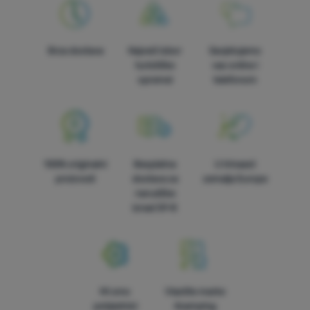
Brza dostava
Najveći izbor
Savjetujemo
turističke
vas online i
opreme!
telefonom
100% originalni
Besplatna
U trinaest
proizvodi
dostava za
zemalja Europe
narudžbe
iznad 59 €
Mi smo
Vlastite marke
pobjednici
4camping