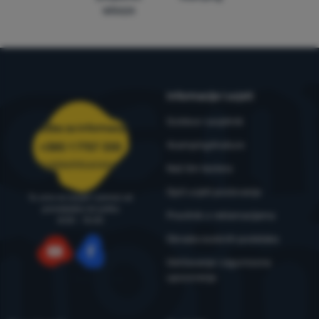
WRA24
Informacije i uvjeti
Outdoor savjetnik
Služba za informacije
4camping4nature
+385 1 7757 330
narudzbe@4camping.hr
Naš tim testera
Opći uvjeti poslovanja
Tu smo za savjet i pomoć od
ponedjeljka do petka
Pravilnik o reklamacijama
8:00 - 15:00
Obrada osobnih podataka
Održavanje i sigurnosna
YouTube
Facebook
upozorenja