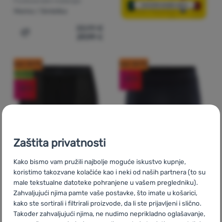
Funkcionalni materijal:
Merino / Sintetika
33,99
€
29,99
€
Dodati 'Muške funkcionalne bokserice Craft Wool Seaml
kod: OUT10
kod: OUT10
Noviteti
-22
%
-25
%
Zaštita privatnosti
Kako bismo vam pružili najbolje moguće iskustvo kupnje,
MUŠKE BOKSERICE
MUŠKE FUNKCIONALNE
koristimo takozvane kolačiće kao i neki od naših partnera (to su
BOKSERICE
male tekstualne datoteke pohranjene u vašem pregledniku).
Craft
M PRO Dry
Craft
Core Dry Active
Zahvaljujući njima pamte vaše postavke, što imate u košarici,
Nanoweight 6"
kako ste sortirali i filtrirali proizvode, da li ste prijavljeni i slično.
Comfort
Također zahvaljujući njima, ne nudimo neprikladno oglašavanje,
Funkcionalni materijal: