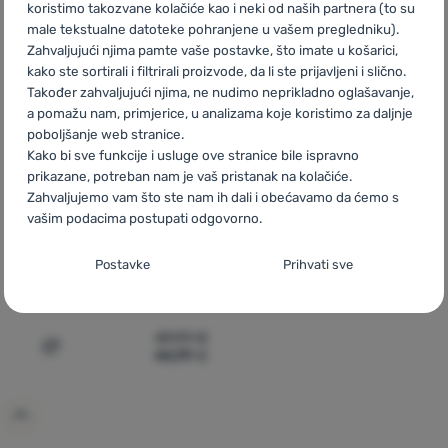
koristimo takozvane kolačiće kao i neki od naših partnera (to su
male tekstualne datoteke pohranjene u vašem pregledniku).
-10
%
Zahvaljujući njima pamte vaše postavke, što imate u košarici,
kako ste sortirali i filtrirali proizvode, da li ste prijavljeni i slično.
Također zahvaljujući njima, ne nudimo neprikladno oglašavanje,
a pomažu nam, primjerice, u analizama koje koristimo za daljnje
poboljšanje web stranice.
Kako bi sve funkcije i usluge ove stranice bile ispravno
prikazane, potreban nam je vaš pristanak na kolačiće.
Zahvaljujemo vam što ste nam ih dali i obećavamo da ćemo s
vašim podacima postupati odgovorno.
Postavljanje suglasnosti s kategorijama
Postavke
Prihvati sve
ŽENSKA SOFTSHELL JAKNA
kolačića
Dare 2b
Iced Softshell
Neophodno
Neophodno
-
Naša web stranica ne bi ispravno funkcionirala
49,99
€
bez potrebnih kolačića.
.
44,99
€
Dodati 'Ženska softshell jakna Dare 2b Iced Softshell' z
UVIJEK AKTIVAN
Neophodni kolačići omogućuju pravilan rad naše web stranice.
Preferencijalne i proširene funkcije
Preferencijalne i proširene funkcije
-
Zahvaljujući ovim
Te osnovne funkcije uključuju, na primjer, kibernetičku zaštitu