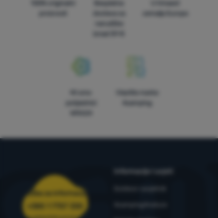
100% originalni
Besplatna
U trinaest
proizvodi
dostava za
zemalja Europe
narudžbe
iznad 59 €
Mi smo
Vlastite marke
pobjednici
4camping
WRA24
Informacije i uvjeti
Outdoor savjetnik
Služba za informacije
4camping4nature
+385 1 7757 330
narudzbe@4camping.hr