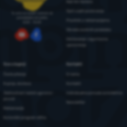
Naš tim testera
Opći uvjeti poslovanja
Tu smo za savjet i pomoć od
ponedjeljka do petka
Pravilnik o reklamacijama
8:00 - 15:00
Obrada osobnih podataka
Održavanje i sigurnosna
YouTube
Facebook
upozorenja
Sve o kupnji
Kontakti
Česta pitanja
O nama
Kupnja, dostava
Kontakti
Jednostrani raskid ugovora i
Individualna ponuda za kolektive
povrat
Newsletter
Reklamacije
Korisnički program eXtra