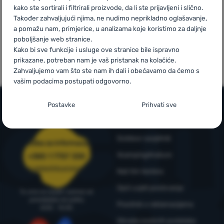
kako ste sortirali i filtrirali proizvode, da li ste prijavljeni i slično.
Također zahvaljujući njima, ne nudimo neprikladno oglašavanje,
Prijava /
a pomažu nam, primjerice, u analizama koje koristimo za daljnje
registracija
poboljšanje web stranice.
Mi smo
Vlastite marke
Kako bi sve funkcije i usluge ove stranice bile ispravno
pobjednici
4camping
prikazane, potreban nam je vaš pristanak na kolačiće.
WRA24
Zahvaljujemo vam što ste nam ih dali i obećavamo da ćemo s
vašim podacima postupati odgovorno.
Postavljanje suglasnosti s kategorijama
Postavke
Prihvati sve
kolačića
Informacije i uvjeti
Neophodno
Neophodno
-
Naša web stranica ne bi ispravno funkcionirala
Outdoor savjetnik
bez potrebnih kolačića.
Služba za informacije
.
UVIJEK AKTIVAN
4camping4nature
+385 1 7757 330
narudzbe@4camping.hr
Naš tim testera
Neophodni kolačići omogućuju pravilan rad naše web stranice.
Opći uvjeti poslovanja
Preferencijalne i proširene funkcije
Preferencijalne i proširene funkcije
-
Zahvaljujući ovim
Te osnovne funkcije uključuju, na primjer, kibernetičku zaštitu
Tu smo za savjet i pomoć od
kolačićima, naša web stranica pamti Vaše postavke.
.
stranice, ispravan prikaz stranice ili prikaz prozorića kolačića.
ponedjeljka do petka
Pravilnik o reklamacijama
8:00 - 15:00
Odobreno
Više informacija
Obrada osobnih podataka