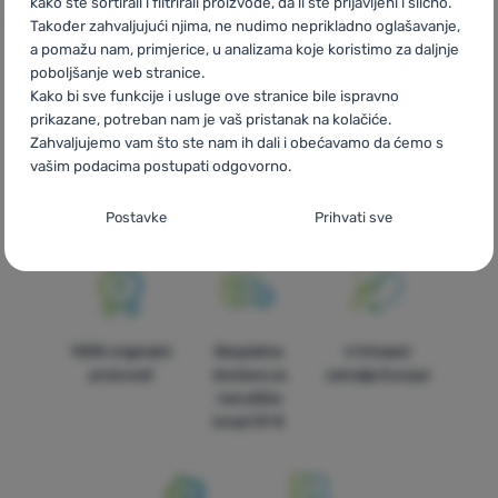
kako ste sortirali i filtrirali proizvode, da li ste prijavljeni i slično.
ES
Black Friday Fizan
FR
Black Friday Fizan
AT
Black Friday
Također zahvaljujući njima, ne nudimo neprikladno oglašavanje,
Fizan
DE
Black Friday Fizan
CH
Black Friday Fizan
a pomažu nam, primjerice, u analizama koje koristimo za daljnje
poboljšanje web stranice.
Kako bi sve funkcije i usluge ove stranice bile ispravno
prikazane, potreban nam je vaš pristanak na kolačiće.
Zahvaljujemo vam što ste nam ih dali i obećavamo da ćemo s
vašim podacima postupati odgovorno.
Brza dostava
Najveći izbor
Savjetujemo
turističke
vas online i
Postavljanje suglasnosti s kategorijama
opreme!
telefonom
Postavke
Prihvati sve
kolačića
Neophodno
Neophodno
-
Naša web stranica ne bi ispravno funkcionirala
bez potrebnih kolačića.
.
UVIJEK AKTIVAN
100% originalni
Besplatna
U trinaest
proizvodi
dostava za
zemalja Europe
Neophodni kolačići omogućuju pravilan rad naše web stranice.
narudžbe
Preferencijalne i proširene funkcije
Preferencijalne i proširene funkcije
-
Zahvaljujući ovim
Te osnovne funkcije uključuju, na primjer, kibernetičku zaštitu
iznad 59 €
kolačićima, naša web stranica pamti Vaše postavke.
.
stranice, ispravan prikaz stranice ili prikaz prozorića kolačića.
Odobreno
Više informacija