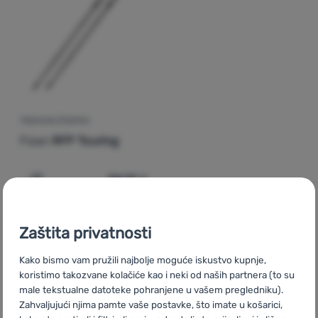
Prijava /
registracija
TREKKING ŠTAPOVI
Fizan
RFP Touring
88,99
€
Dodati 'Trekking štapovi Fizan RFP Touring' za uspored
Zaštita privatnosti
Kako bismo vam pružili najbolje moguće iskustvo kupnje,
koristimo takozvane kolačiće kao i neki od naših partnera (to su
CZ
Black Friday Fizan
SK
Black Friday Fizan
HU
Fizan Black
male tekstualne datoteke pohranjene u vašem pregledniku).
Friday
RO
Black Friday Fizan
UA
Black Friday Fizan
BG
Zahvaljujući njima pamte vaše postavke, što imate u košarici,
Black Friday Fizan
PL
Black Friday Fizan
IT
Black Friday Fizan