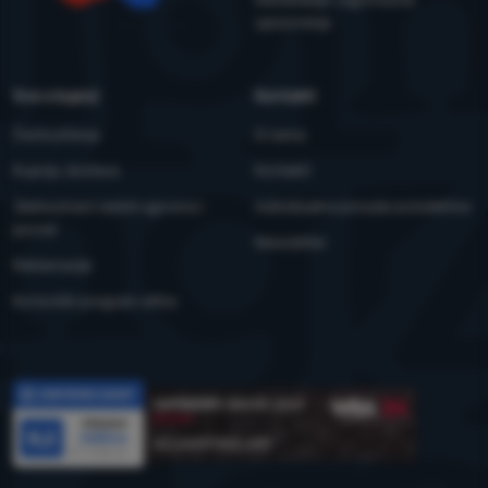
YouTube
Facebook
upozorenja
Sve o kupnji
Kontakti
Česta pitanja
O nama
Kupnja, dostava
Kontakti
Jednostrani raskid ugovora i
Individualna ponuda za kolektive
povrat
Newsletter
Reklamacije
Korisnički program eXtra
Recenzije