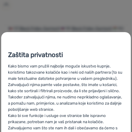
Prijava /
registracija
CZ
Black Friday Garmont
SK
Black Friday Garmont
HU
Garmont Black Friday
RO
Black Friday Garmont
UA
Black
Friday Garmont
BG
Black Friday Garmont
PL
Black Friday
Garmont
IT
Black Friday Garmont
ES
Black Friday Garmont
Zaštita privatnosti
FR
Black Friday Garmont
AT
Black Friday Garmont
DE
Black Friday Garmont
CH
Black Friday Garmont
Kako bismo vam pružili najbolje moguće iskustvo kupnje,
koristimo takozvane kolačiće kao i neki od naših partnera (to su
male tekstualne datoteke pohranjene u vašem pregledniku).
Zahvaljujući njima pamte vaše postavke, što imate u košarici,
kako ste sortirali i filtrirali proizvode, da li ste prijavljeni i slično.
Brza dostava
Najveći izbor
Savjetujemo
Također zahvaljujući njima, ne nudimo neprikladno oglašavanje,
turističke
vas online i
a pomažu nam, primjerice, u analizama koje koristimo za daljnje
opreme!
telefonom
poboljšanje web stranice.
Kako bi sve funkcije i usluge ove stranice bile ispravno
prikazane, potreban nam je vaš pristanak na kolačiće.
Zahvaljujemo vam što ste nam ih dali i obećavamo da ćemo s