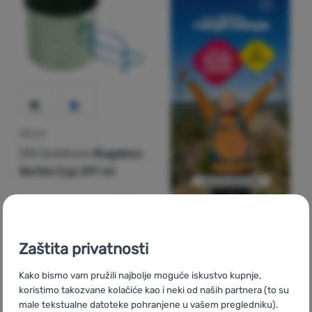
ŠALICA
GSI Outdoors
Bugaboo
Bottle Cup 591 ml
12,99
€
12,39
€
Dodati 'Šalica GSI Outdoors Bugaboo Bottle Cup 591 ml'
Zaštita privatnosti
-11
%
Kako bismo vam pružili najbolje moguće iskustvo kupnje,
koristimo takozvane kolačiće kao i neki od naših partnera (to su
male tekstualne datoteke pohranjene u vašem pregledniku).