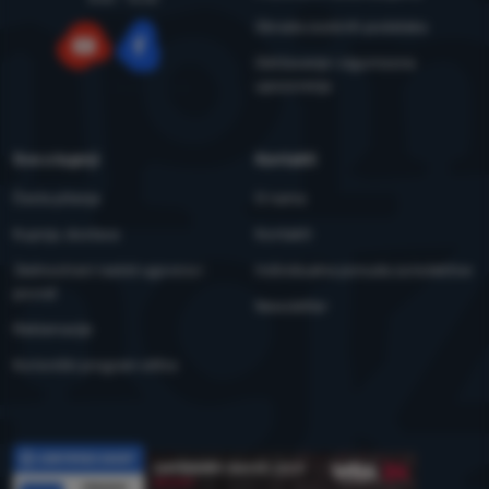
Obrada osobnih podataka
Održavanje i sigurnosna
YouTube
Facebook
upozorenja
Sve o kupnji
Kontakti
Česta pitanja
O nama
Kupnja, dostava
Kontakti
Jednostrani raskid ugovora i
Individualna ponuda za kolektive
povrat
Newsletter
Reklamacije
Korisnički program eXtra
Recenzije