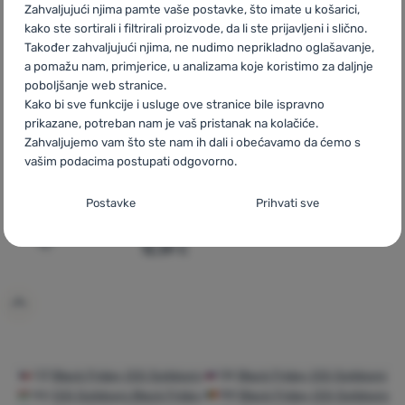
Zahvaljujući njima pamte vaše postavke, što imate u košarici,
kako ste sortirali i filtrirali proizvode, da li ste prijavljeni i slično.
Također zahvaljujući njima, ne nudimo neprikladno oglašavanje,
a pomažu nam, primjerice, u analizama koje koristimo za daljnje
poboljšanje web stranice.
Kako bi sve funkcije i usluge ove stranice bile ispravno
prikazane, potreban nam je vaš pristanak na kolačiće.
Zahvaljujemo vam što ste nam ih dali i obećavamo da ćemo s
ŠALICA
vašim podacima postupati odgovorno.
GSI Outdoors
Bugaboo
Bottle Cup 591 ml
Postavljanje suglasnosti s kategorijama
Postavke
Prihvati sve
kolačića
13,99
€
12,39
€
Dodati 'Šalica GSI Outdoors Bugaboo Bottle Cup 591 ml'
Neophodno
Neophodno
-
Naša web stranica ne bi ispravno funkcionirala
bez potrebnih kolačića.
.
UVIJEK AKTIVAN
Neophodni kolačići omogućuju pravilan rad naše web stranice.
Preferencijalne i proširene funkcije
Preferencijalne i proširene funkcije
-
Zahvaljujući ovim
Te osnovne funkcije uključuju, na primjer, kibernetičku zaštitu
kolačićima, naša web stranica pamti Vaše postavke.
.
CZ
Black Friday GSI Outdoors
SK
Black Friday GSI Outdoors
stranice, ispravan prikaz stranice ili prikaz prozorića kolačića.
Odobreno
Više informacija
HU
GSI Outdoors Black Friday
RO
Black Friday GSI Outdoors