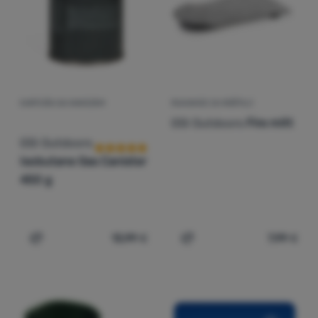
Prijava /
registracija
KARTUŠA SA NAVOJEM
RUKAVICE ZA ROŠTILJ
Recenzije kupaca
GSI Outdoors
Fire mitt
GSI Outdoors
Isobutane Gas Canister
450 g
13,99
€
7,99
€
Dodati 'Kartuša sa navojem GSI Outdoors Isobutane Gas 
Dodati 'Rukavice za roštil