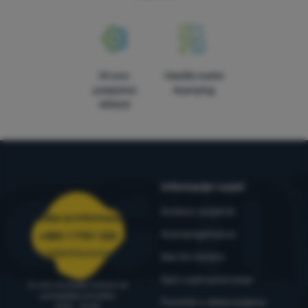
Mi smo
Vlastite marke
pobjednici
4camping
WRA24
Informacije i uvjeti
Outdoor savjetnik
Služba za informacije
4camping4nature
+385 1 7757 330
narudzbe@4camping.hr
Naš tim testera
Opći uvjeti poslovanja
Tu smo za savjet i pomoć od
ponedjeljka do petka
Pravilnik o reklamacijama
8:00 - 15:00