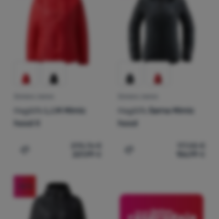
Prijava /
registracija
ŽENSKA JAKNA
ŽENSKA JAKNA
Haglöfs
L.I.M Mimic
Haglöfs
Sarna Mimic
hood II
hood
295,76
€
177,55
€
221,99
€
156,99
€
Dodati 'Ženska jakna Haglöfs L.I.M Mimic hood II' za usp
Dodati 'Ženska jakna Hagl
-25
%