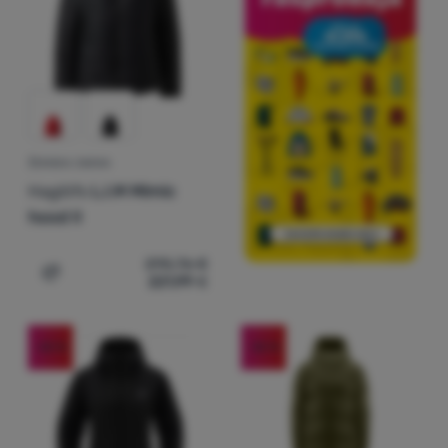
ŽENSKA JAKNA
Haglöfs
L.I.M Mimic
hood II
295,76
€
221,99
€
Dodati 'Ženska jakna Haglöfs L.I.M Mimic hood II' za usp
-25
%
-32
%