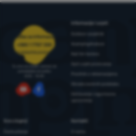
Informacije i uvjeti
Outdoor savjetnik
Služba za informacije
4camping4nature
+385 1 7757 330
narudzbe@4camping.hr
Naš tim testera
Opći uvjeti poslovanja
Tu smo za savjet i pomoć od
ponedjeljka do petka
Pravilnik o reklamacijama
8:00 - 15:00
Obrada osobnih podataka
Održavanje i sigurnosna
YouTube
Facebook
upozorenja
Sve o kupnji
Kontakti
Česta pitanja
O nama