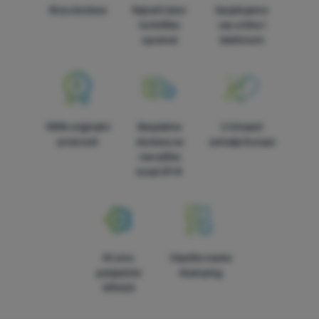
Brza dostava
Najveći izbor
Savjetujemo
turističke
vas online i
opreme!
telefonom
100% originalni
Besplatna
U trinaest
proizvodi
dostava za
zemalja Europe
narudžbe
iznad 59 €
Mi smo
Vlastite marke
pobjednici
4camping
WRA24