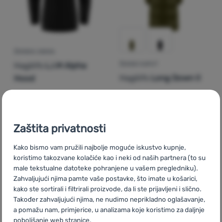
ŽENSKA JAKNA
Haglöfs
L.I.M Alpha
ŽENSKI KAPUT
Haglöfs
Long Down II
Hood
197,04
€
414,22
€
147,99
€
od 279,99
€
Dodati 'Ženska jakna Haglöfs L.I.M Alpha Hood' za uspo
Dodati 'Ženski kaput Hagl
Zaštita privatnosti
Noviteti
Kako bismo vam pružili najbolje moguće iskustvo kupnje,
-16
%
koristimo takozvane kolačiće kao i neki od naših partnera (to su
male tekstualne datoteke pohranjene u vašem pregledniku).
Zahvaljujući njima pamte vaše postavke, što imate u košarici,
kako ste sortirali i filtrirali proizvode, da li ste prijavljeni i slično.
Također zahvaljujući njima, ne nudimo neprikladno oglašavanje,
a pomažu nam, primjerice, u analizama koje koristimo za daljnje
poboljšanje web stranice.