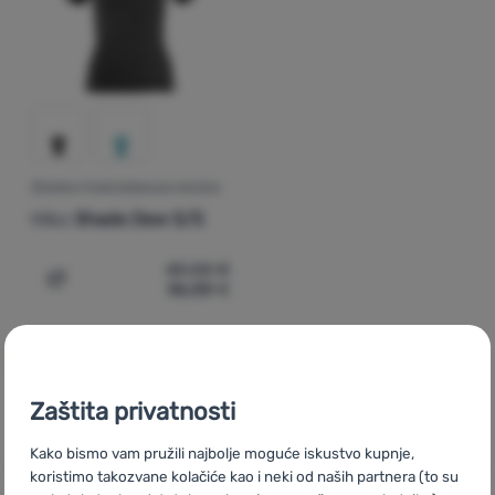
Prijava /
registracija
ŽENSKA FUNKCIONALNA MAJICA
Hiko
Shade Dew S/S
40,00
€
36,00
€
Dodati 'Ženska funkcionalna majica Hiko Shade Dew S/S
Zaštita privatnosti
CZ
Dámská trika s krátkým rukávem Hiko
SK
Dámske tričká s
Kako bismo vam pružili najbolje moguće iskustvo kupnje,
krátkym rukávom Hiko
HU
Hiko Női rövid ujjú pólók
RO
Tricouri
koristimo takozvane kolačiće kao i neki od naših partnera (to su
cu mânecă scurtă femei Hiko
UA
Жіночі футболки з коротким