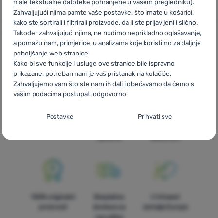
male tekstualne datoteke pohranjene u vašem pregledniku).
рукавом Hiko
BG
Дамски блузи с къс ръкав Hiko
PL
Zahvaljujući njima pamte vaše postavke, što imate u košarici,
Koszulki damskie z krótkim rękawem Hiko
IT
Magliette a maniche
kako ste sortirali i filtrirali proizvode, da li ste prijavljeni i slično.
corte donna Hiko
ES
Camisetas manga corta mujer Hiko
FR
T-
Također zahvaljujući njima, ne nudimo neprikladno oglašavanje,
shirts à manches courtes femme Hiko
AT
Damen T-Shirts
a pomažu nam, primjerice, u analizama koje koristimo za daljnje
kurzärmlig Hiko
DE
Damen T-Shirts kurzärmlig Hiko
CH
poboljšanje web stranice.
Damen T-Shirts kurzärmlig Hiko
Kako bi sve funkcije i usluge ove stranice bile ispravno
prikazane, potreban nam je vaš pristanak na kolačiće.
Zahvaljujemo vam što ste nam ih dali i obećavamo da ćemo s
vašim podacima postupati odgovorno.
Postavljanje suglasnosti s kategorijama
Postavke
Prihvati sve
Brza dostava
Najveći izbor
Savjetujemo
kolačića
turističke
vas online i
opreme!
telefonom
Neophodno
Neophodno
-
Naša web stranica ne bi ispravno funkcionirala
bez potrebnih kolačića.
.
UVIJEK AKTIVAN
Neophodni kolačići omogućuju pravilan rad naše web stranice.
100% originalni
Besplatna
U trinaest
Preferencijalne i proširene funkcije
Preferencijalne i proširene funkcije
-
Zahvaljujući ovim
Te osnovne funkcije uključuju, na primjer, kibernetičku zaštitu
proizvodi
dostava za
zemalja Europe
kolačićima, naša web stranica pamti Vaše postavke.
.
stranice, ispravan prikaz stranice ili prikaz prozorića kolačića.
narudžbe