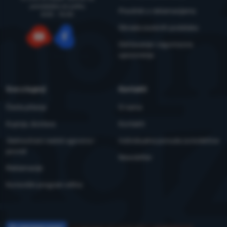
ponedjeljka do petka
Pravilnik o reklamacijama
8:00 - 15:00
Obrada osobnih podataka
Održavanje i sigurnosna
YouTube
Facebook
upozorenja
Sve o kupnji
Kontakti
Česta pitanja
O nama
Kupnja, dostava
Kontakti
Jednostrani raskid ugovora i
Individualna ponuda za kolektive
povrat
Newsletter
Reklamacije
Korisnički program eXtra