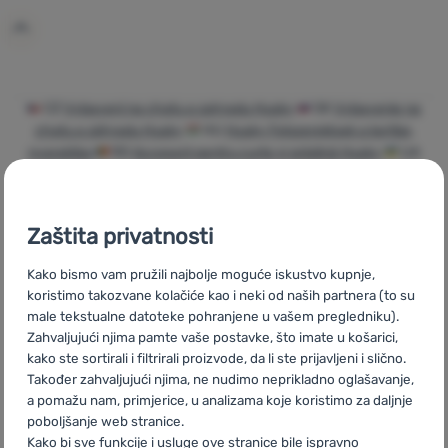
Prijava /
registracija
CZ
Vybavení na chatu a zahradu Husky
SK
Vybavenie na
chatu a záhradu Husky
HU
Husky Felszerelések a kertbe,
nyaralóba
RO
Accesorii pentru curte și grădină Husky
UA
Обладнання для дачі та подвір'я Husky
BG
Оборудване за
вили и градини Husky
PL
Wyposażenie domków letniskowych
Husky
IT
Attrezzatura da giardino Husky
ES
Equipo casas de
Zaštita privatnosti
campo y jardines Husky
FR
Équipements de chalet et jardin
Husky
AT
Ausstattung für Hütte und Garten Husky
DE
Kako bismo vam pružili najbolje moguće iskustvo kupnje,
Ausstattung für Hütte und Garten Husky
CH
Ausstattung für
koristimo takozvane kolačiće kao i neki od naših partnera (to su
Hütte und Garten Husky
male tekstualne datoteke pohranjene u vašem pregledniku).
Zahvaljujući njima pamte vaše postavke, što imate u košarici,
kako ste sortirali i filtrirali proizvode, da li ste prijavljeni i slično.
Također zahvaljujući njima, ne nudimo neprikladno oglašavanje,
a pomažu nam, primjerice, u analizama koje koristimo za daljnje
Brza dostava
Najveći izbor
Savjetujemo
poboljšanje web stranice.
turističke
vas online i
Kako bi sve funkcije i usluge ove stranice bile ispravno