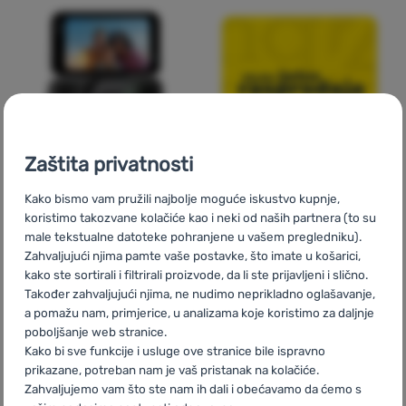
Zaštita privatnosti
Kako bismo vam pružili najbolje moguće iskustvo kupnje,
koristimo takozvane kolačiće kao i neki od naših partnera (to su
KAMERA
male tekstualne datoteke pohranjene u vašem pregledniku).
Insta360
Go Ultra
Zahvaljujući njima pamte vaše postavke, što imate u košarici,
kako ste sortirali i filtrirali proizvode, da li ste prijavljeni i slično.
Također zahvaljujući njima, ne nudimo neprikladno oglašavanje,
436,00
€
Dodati 'Kamera Insta360 Go Ultra' za usporedbu
a pomažu nam, primjerice, u analizama koje koristimo za daljnje
poboljšanje web stranice.
Kako bi sve funkcije i usluge ove stranice bile ispravno
prikazane, potreban nam je vaš pristanak na kolačiće.
Zahvaljujemo vam što ste nam ih dali i obećavamo da ćemo s