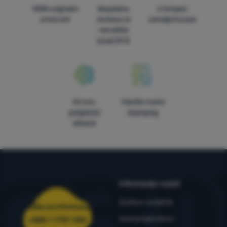
100% originalni
Besplatna
U trinaest
proizvodi
dostava za
zemalja Europe
narudžbe
iznad 59 €
Mi smo
Vlastite marke
pobjednici
4camping
WRA24
Informacije i uvjeti
Outdoor savjetnik
Služba za informacije
4camping4nature
+385 1 7757 330