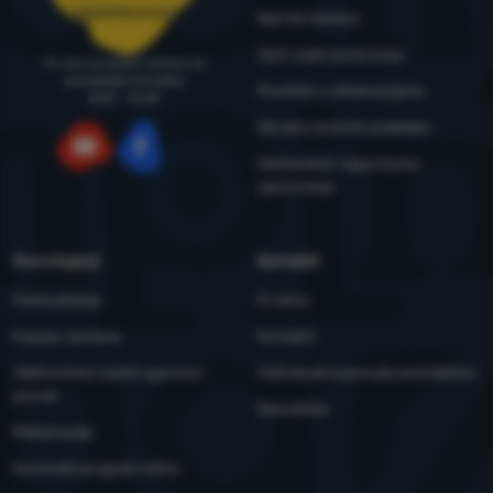
narudzbe@4camping.hr
Naš tim testera
Opći uvjeti poslovanja
Tu smo za savjet i pomoć od
ponedjeljka do petka
Pravilnik o reklamacijama
8:00 - 15:00
Obrada osobnih podataka
Održavanje i sigurnosna
YouTube
Facebook
upozorenja
Sve o kupnji
Kontakti
Česta pitanja
O nama
Kupnja, dostava
Kontakti
Jednostrani raskid ugovora i
Individualna ponuda za kolektive
povrat
Newsletter
Reklamacije
Korisnički program eXtra