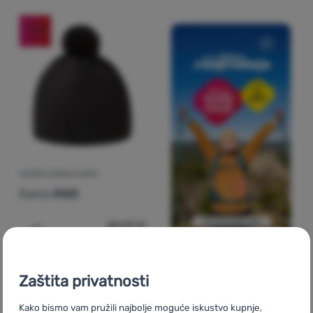
-17
%
MUŠKA ZIMSKA KAPA
Kama
A165
40,99
€
33,99
€
Dodati 'Muška zimska kapa Kama A165' za usporedbu
Zaštita privatnosti
-21
%
Kako bismo vam pružili najbolje moguće iskustvo kupnje,