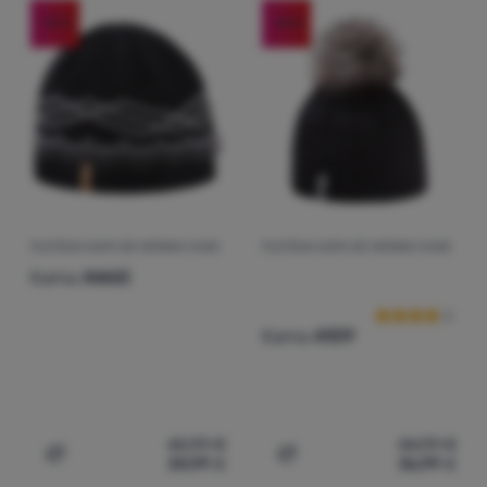
-19
%
-18
%
Prijava /
registracija
PLETENA KAPA OD MERINO VUNE
PLETENA KAPA OD MERINO VUNE
Recenzije kup
Kama
AW60
Kama
A109
42,99
€
44,99
€
34,99
€
36,99
€
Dodati 'Pletena kapa od merino vune Kama AW60' za us
Dodati 'Pletena kapa od 