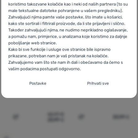
koristimo takozvane kolačiće kao i neki od naših partnera (to su
male tekstualne datoteke pohranjene u vašem pregledniku).
Zahvaljujući njima pamte vaše postavke, što imate u košarici,
kako ste sortirali i filtrirali proizvode, da li ste prijavljeni i slično.
Također zahvaljujući njima, ne nudimo neprikladno oglašavanje,
a pomažu nam, primjerice, u analizama koje koristimo za daljnje
poboljšanje web stranice.
Kako bi sve funkcije i usluge ove stranice bile ispravno
prikazane, potreban nam je vaš pristanak na kolačiće.
PLETENA KAPA OD MERINO VUNE
PLETENA KAPA OD MERINO VUNE
Recenzije kupaca
Recenzije kup
Zahvaljujemo vam što ste nam ih dali i obećavamo da ćemo s
vašim podacima postupati odgovorno.
Postavljanje suglasnosti s kategorijama
Kama
AW41
Kama
AW41
Postavke
Prihvati sve
kolačića
Neophodno
Neophodno
-
Naša web stranica ne bi ispravno funkcionirala
bez potrebnih kolačića.
.
UVIJEK AKTIVAN
42,99
€
33,99
€
33,99
€
Dodati 'Pletena kapa od merino vune Kama AW41' za usp
Dodati 'Pletena kapa od 
Neophodni kolačići omogućuju pravilan rad naše web stranice.
Preferencijalne i proširene funkcije
Preferencijalne i proširene funkcije
-
Zahvaljujući ovim
Te osnovne funkcije uključuju, na primjer, kibernetičku zaštitu