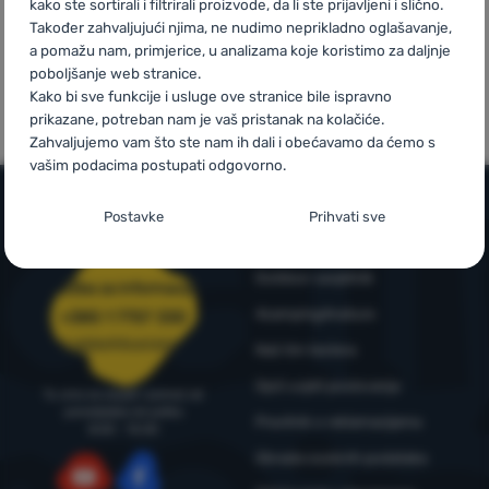
kako ste sortirali i filtrirali proizvode, da li ste prijavljeni i slično.
Također zahvaljujući njima, ne nudimo neprikladno oglašavanje,
Prijava /
a pomažu nam, primjerice, u analizama koje koristimo za daljnje
Mi smo
Vlastite marke
poboljšanje web stranice.
registracija
pobjednici
4camping
Kako bi sve funkcije i usluge ove stranice bile ispravno
WRA24
prikazane, potreban nam je vaš pristanak na kolačiće.
Zahvaljujemo vam što ste nam ih dali i obećavamo da ćemo s
vašim podacima postupati odgovorno.
Postavljanje suglasnosti s kategorijama
Postavke
Prihvati sve
kolačića
Informacije i uvjeti
Neophodno
Neophodno
-
Naša web stranica ne bi ispravno funkcionirala
Outdoor savjetnik
Služba za informacije
bez potrebnih kolačića.
.
4camping4nature
+385 1 7757 330
UVIJEK AKTIVAN
narudzbe@4camping.hr
Naš tim testera
Neophodni kolačići omogućuju pravilan rad naše web stranice.
Opći uvjeti poslovanja
Tu smo za savjet i pomoć od
Preferencijalne i proširene funkcije
Preferencijalne i proširene funkcije
-
Zahvaljujući ovim
Te osnovne funkcije uključuju, na primjer, kibernetičku zaštitu
ponedjeljka do petka
Pravilnik o reklamacijama
kolačićima, naša web stranica pamti Vaše postavke.
.
stranice, ispravan prikaz stranice ili prikaz prozorića kolačića.
8:00 - 15:00
Odobreno
Više informacija
Obrada osobnih podataka