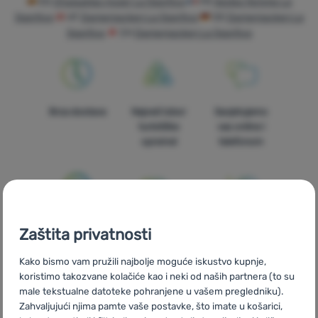
ES
Chaquetas mujer La Sportiva
FR
Vestes femme La
Sportiva
AT
Damenjacken La Sportiva
DE
Damenjacken La
Oprema
Sportiva
CH
Damenjacken La Sportiva
Kuhanje
Penjanje
Ultralight
Brza dostava
Najveći izbor
Savjetujemo
turističke
vas online i
Sport
opreme!
telefonom
Brendovi
Klub
eXtra
100% originalni
Besplatna
U trinaest
Zaštita privatnosti
Savjeti
proizvodi
dostava za
zemalja Europe
narudžbe
Kontakti
Kako bismo vam pružili najbolje moguće iskustvo kupnje,
iznad 59 €
koristimo takozvane kolačiće kao i neki od naših partnera (to su
O
male tekstualne datoteke pohranjene u vašem pregledniku).
nama
Zahvaljujući njima pamte vaše postavke, što imate u košarici,