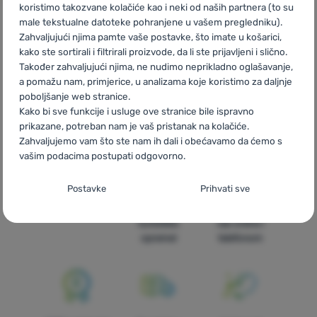
koristimo takozvane kolačiće kao i neki od naših partnera (to su
male tekstualne datoteke pohranjene u vašem pregledniku).
Zahvaljujući njima pamte vaše postavke, što imate u košarici,
kako ste sortirali i filtrirali proizvode, da li ste prijavljeni i slično.
CZ
Black Friday Marmot
SK
Black Friday Marmot
HU
Također zahvaljujući njima, ne nudimo neprikladno oglašavanje,
Marmot Black Friday
RO
Black Friday Marmot
UA
Black Friday
a pomažu nam, primjerice, u analizama koje koristimo za daljnje
Marmot
BG
Black Friday Marmot
PL
Black Friday Marmot
IT
poboljšanje web stranice.
Black Friday Marmot
ES
Black Friday Marmot
FR
Black Friday
Kako bi sve funkcije i usluge ove stranice bile ispravno
Marmot
AT
Black Friday Marmot
DE
Black Friday Marmot
prikazane, potreban nam je vaš pristanak na kolačiće.
CH
Black Friday Marmot
Zahvaljujemo vam što ste nam ih dali i obećavamo da ćemo s
vašim podacima postupati odgovorno.
Postavljanje suglasnosti s kategorijama
Postavke
Prihvati sve
kolačića
Brza dostava
Najveći izbor
Savjetujemo
turističke
vas online i
Neophodno
Neophodno
-
Naša web stranica ne bi ispravno funkcionirala
opreme!
telefonom
bez potrebnih kolačića.
.
UVIJEK AKTIVAN
Neophodni kolačići omogućuju pravilan rad naše web stranice.
Preferencijalne i proširene funkcije
Preferencijalne i proširene funkcije
-
Zahvaljujući ovim
Te osnovne funkcije uključuju, na primjer, kibernetičku zaštitu