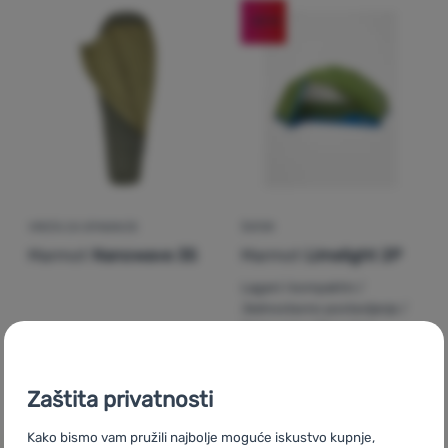
-23
%
Prijava /
registracija
VREĆA ZA SPAVANJE
ŠATOR
Marmot
Nanowave 35
Marmot
Limelight 2P
Lagani i kompaktni /
Jednostavno postavljanje /
Niska vaga / Dva ulaza
85,99
€
469,06
€
84,99
€
358,99
€
Dodati 'Vreća za spavanje Marmot Nanowave 35' za usp
Dodati 'Šator Marmot Lime
Zaštita privatnosti
Kako bismo vam pružili najbolje moguće iskustvo kupnje,