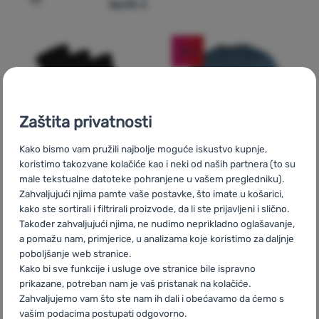
56,90
€
Dodati 'Ženska dukserica MOOA Merino Hoodie' za uspo
-35
%
Zaštita privatnosti
Kako bismo vam pružili najbolje moguće iskustvo kupnje,
koristimo takozvane kolačiće kao i neki od naših partnera (to su
male tekstualne datoteke pohranjene u vašem pregledniku).
Zahvaljujući njima pamte vaše postavke, što imate u košarici,
kako ste sortirali i filtrirali proizvode, da li ste prijavljeni i slično.
ČARAPE
MUŠKA MAJICA
Recenzije kupaca
Recenzije kup
Također zahvaljujući njima, ne nudimo neprikladno oglašavanje,
a pomažu nam, primjerice, u analizama koje koristimo za daljnje
poboljšanje web stranice.
MOOA
Merino Lyolite
Kako bi sve funkcije i usluge ove stranice bile ispravno
MOOA
Essential 3-pack
Highlander 150 Short
prikazane, potreban nam je vaš pristanak na kolačiće.
Zahvaljujemo vam što ste nam ih dali i obećavamo da ćemo s
vašim podacima postupati odgovorno.